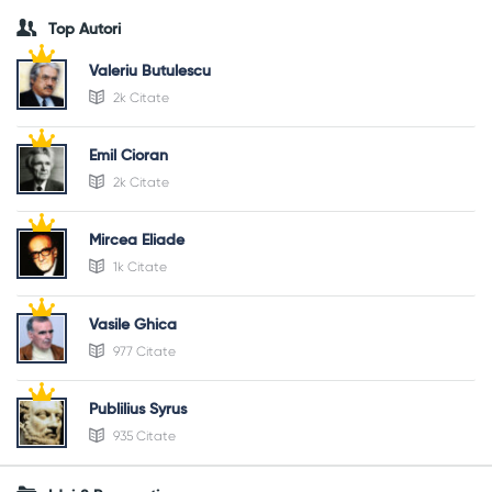
Top Autori
Valeriu Butulescu
2k Citate
Emil Cioran
2k Citate
Mircea Eliade
1k Citate
Vasile Ghica
977 Citate
Publilius Syrus
935 Citate