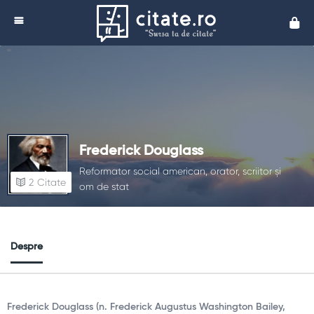
Cita
Frederick Douglass
Reformator social american, orator, scriitor și
2
Citate
om de stat
Despre
Frederick Douglass (n. Frederick Augustus Washington Bailey,