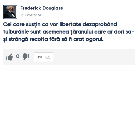
Frederick Douglass
In:
Libertate
Cei care susțin ca vor libertate dezaprobând 
tulburările sunt asemenea țăranului care ar dori sa-
și strângă recolta fără să fi arat ogorul.
0
165
Sidebar
Adv
250x250