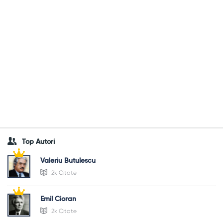
Top Autori
Valeriu Butulescu
2k Citate
Emil Cioran
2k Citate