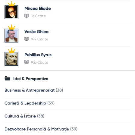
Mircea Eliade
1k Citate
Vasile Ghica
977 Citate
Publilius Syrus
935 Citate
Idei & Perspective
Business & Antreprenoriat
(38)
Carieră & Leadership
(39)
Cultură & Istorie
(38)
Dezvoltare Personală & Motivație
(39)