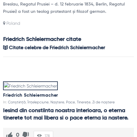
Breslau, Regatul Prusiei – d. 12 februarie 1834, Berlin, Regatul
Prusiei) a fost un teolog protestant și filozof german.
Poland
Friedrich Schleiermacher citate
Citate celebre de Friedrich Schleiermacher
Friedrich Schleiermacher
In:
Conștiință
,
Înțelepciune
,
Naștere
,
Pace
,
Tinerețe
,
Zi de naștere
Iesind din constiinta noastra interioara, o eterna 
tinerete tot mai libera si o pace eterna ia nastere.
0
178