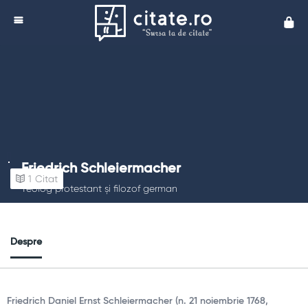
Cita
Friedrich Schleiermacher
1
Citat
Teolog protestant și filozof german
Despre
Friedrich Daniel Ernst Schleiermacher (n. 21 noiembrie 1768,