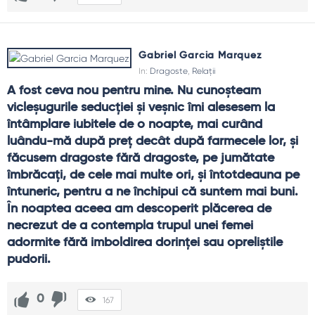
Gabriel Garcia Marquez
In:
Dragoste
,
Relații
A fost ceva nou pentru mine. Nu cunoșteam 
vicleșugurile seducției și veșnic îmi alesesem la 
întâmplare iubitele de o noapte, mai curând 
luându-mă după preț decât după farmecele lor, și 
făcusem dragoste fără dragoste, pe jumătate 
îmbrăcați, de cele mai multe ori, și întotdeauna pe 
întuneric, pentru a ne închipui că suntem mai buni. 
În noaptea aceea am descoperit plăcerea de 
necrezut de a contempla trupul unei femei 
adormite fără imboldirea dorinței sau opreliștile 
pudorii.
0
167