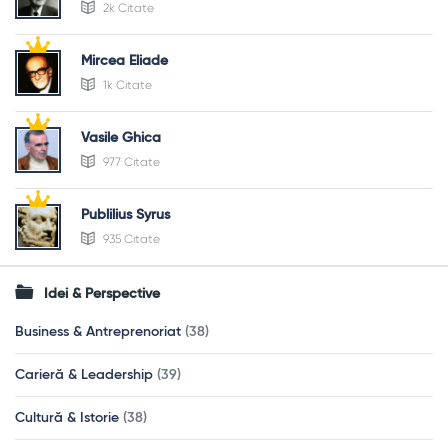
2k Citate
Mircea Eliade
1k Citate
Vasile Ghica
977 Citate
Publilius Syrus
935 Citate
Idei & Perspective
Business & Antreprenoriat
(38)
Carieră & Leadership
(39)
Cultură & Istorie
(38)