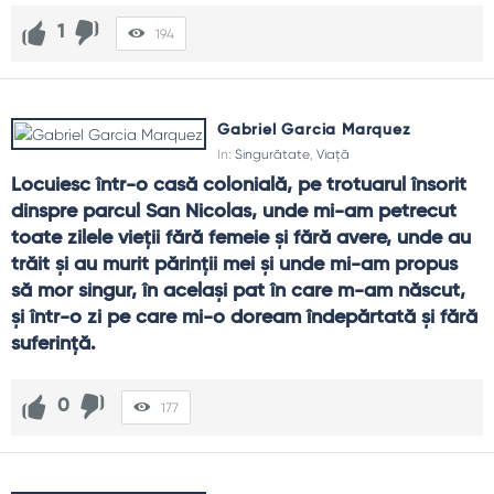
1
194
Gabriel Garcia Marquez
In:
Singurătate
,
Viață
Locuiesc într-o casă colonială, pe trotuarul însorit 
dinspre parcul San Nicolas, unde mi-am petrecut 
toate zilele vieții fără femeie și fără avere, unde au 
trăit și au murit părinții mei și unde mi-am propus 
să mor singur, în același pat în care m-am născut, 
și într-o zi pe care mi-o doream îndepărtată și fără 
suferință.
0
177