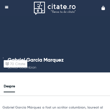
Cita
Gabriel Garcia Marquez
70
Citate
Scriitor columbian
Despre
Gabriel García Márquez a fost un scriitor columbian, laureat al