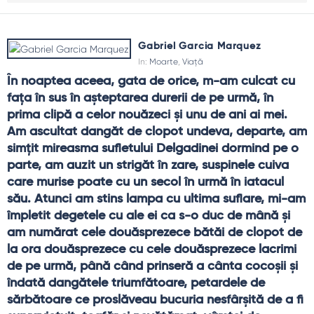
Gabriel Garcia Marquez
In:
Moarte
,
Viață
În noaptea aceea, gata de orice, m-am culcat cu 
fața în sus în așteptarea durerii de pe urmă, în 
prima clipă a celor nouăzeci și unu de ani ai mei. 
Am ascultat dangăt de clopot undeva, departe, am 
simțit mireasma sufletului Delgadinei dormind pe o 
parte, am auzit un strigăt în zare, suspinele cuiva 
care murise poate cu un secol în urmă în iatacul 
său. Atunci am stins lampa cu ultima suflare, mi-am 
împletit degetele cu ale ei ca s-o duc de mână și 
am numărat cele douăsprezece bătăi de clopot de 
la ora douăsprezece cu cele douăsprezece lacrimi 
de pe urmă, până când prinseră a cânta cocoșii și 
îndată dangătele triumfătoare, petardele de 
sărbătoare ce proslăveau bucuria nesfârșită de a fi 