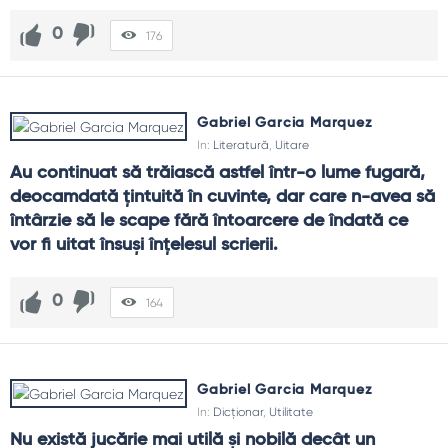
0
176
Gabriel Garcia Marquez
In:
Literatură
,
Uitare
Au continuat să trăiască astfel într-o lume fugară, 
deocamdată țintuită în cuvinte, dar care n-avea să 
întârzie să le scape fără întoarcere de îndată ce 
vor fi uitat însuși înțelesul scrierii.
0
164
Gabriel Garcia Marquez
In:
Dicționar
,
Utilitate
Nu există jucărie mai utilă și nobilă decât un 