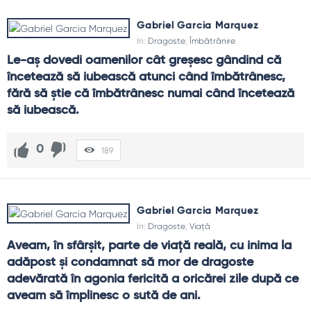
Gabriel Garcia Marquez
In:
Dragoste
,
Îmbătrânire
Le-aș dovedi oamenilor cât greșesc gândind că 
încetează să iubească atunci când îmbătrânesc, 
fără să știe că îmbătrânesc numai când încetează 
să iubească.
0
189
Gabriel Garcia Marquez
In:
Dragoste
,
Viață
Aveam, în sfârșit, parte de viață reală, cu inima la 
adăpost și condamnat să mor de dragoste 
adevărată în agonia fericită a oricărei zile după ce 
aveam să împlinesc o sută de ani.