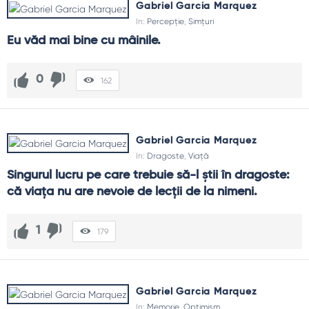
Gabriel Garcia Marquez
In:
Percepție
,
Simțuri
Eu văd mai bine cu mâinile.
0
162
Gabriel Garcia Marquez
In:
Dragoste
,
Viață
Singurul lucru pe care trebuie să-l știi în dragoste: 
că viața nu are nevoie de lecții de la nimeni.
1
179
Gabriel Garcia Marquez
In:
Memorie
,
Optimism