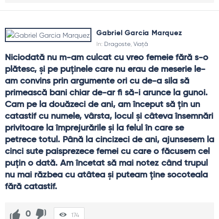
Gabriel Garcia Marquez
In:
Dragoste
,
Viață
Niciodată nu m-am culcat cu vreo femeie fără s-o 
plătesc, și pe puținele care nu erau de meserie le-
am convins prin argumente ori cu de-a sila să 
primească bani chiar de-ar fi să-i arunce la gunoi. 
Cam pe la douăzeci de ani, am început să țin un 
catastif cu numele, vârsta, locul și câteva însemnări 
privitoare la împrejurările și la felul în care se 
petrece totul. Până la cincizeci de ani, ajunsesem la 
cinci sute paisprezece femei cu care o făcusem cel 
puțin o dată. Am încetat să mai notez când trupul 
nu mai răzbea cu atâtea și puteam ține socoteala 
fără catastif.
0
174