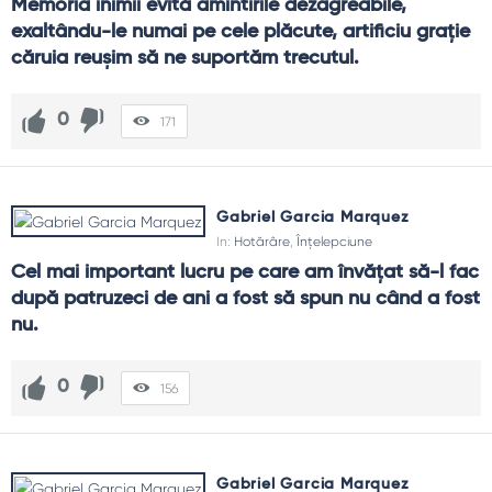
Memoria inimii evită amintirile dezagreabile, 
exaltându-le numai pe cele plăcute, artificiu grație 
căruia reușim să ne suportăm trecutul.
0
171
Gabriel Garcia Marquez
In:
Hotărâre
,
Înțelepciune
Cel mai important lucru pe care am învățat să-l fac 
după patruzeci de ani a fost să spun nu când a fost 
nu.
0
156
Gabriel Garcia Marquez