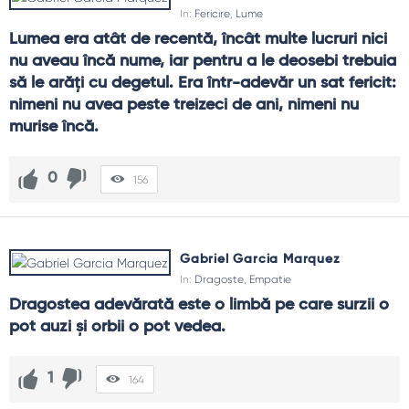
In:
Fericire
,
Lume
Lumea era atât de recentă, încât multe lucruri nici 
nu aveau încă nume, iar pentru a le deosebi trebuia 
să le arăți cu degetul. Era într-adevăr un sat fericit: 
nimeni nu avea peste treizeci de ani, nimeni nu 
murise încă.
0
156
Gabriel Garcia Marquez
In:
Dragoste
,
Empatie
Dragostea adevărată este o limbă pe care surzii o 
pot auzi și orbii o pot vedea.
1
164