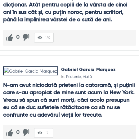
dicționar. Atât pentru copiii de la vârsta de cinci 
ani în sus cât și, cu puțin noroc, pentru scriitori, 
până la împlinirea vârstei de o sută de ani.
0
159
Gabriel Garcia Marquez
In:
Prietenie
,
Viață
N-am avut niciodată prieteni la cataramă, și puținii 
care s-au apropiat de mine sunt acum la New York. 
Vreau să spun că sunt morți, căci acolo presupun 
eu că se duc sufletele rătăcitoare ca să nu se 
confrunte cu adevărul vieții lor trecute.
0
171