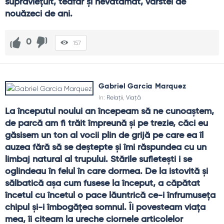
supraviețuit, teafăr și nevătămat, vârstei de 
nouăzeci de ani.
0
157
Gabriel Garcia Marquez
In:
Relații
,
Viață
La începutul noului an începeam să ne cunoaștem, 
de parcă am fi trăit împreună și pe trezie, căci eu 
găsisem un ton al vocii plin de grijă pe care ea îl 
auzea fără să se deștepte și îmi răspundea cu un 
limbaj natural al trupului. Stările sufletești i se 
oglindeau în felul în care dormea. De la istovită și 
sălbatică așa cum fusese la început, a căpătat 
încetul cu încetul o pace lăuntrică ce-i înfrumuseța 
chipul și-i îmbogățea somnul. Îi povesteam viața 
mea, îi citeam la ureche ciornele articolelor 