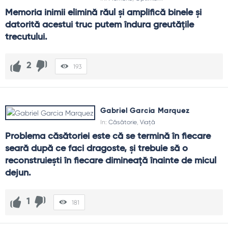
Memoria inimii elimină răul și amplifică binele și 
datorită acestui truc putem îndura greutățile 
trecutului.
2
193
Gabriel Garcia Marquez
In:
Căsătorie
,
Viață
Problema căsătoriei este că se termină în fiecare 
seară după ce faci dragoste, și trebuie să o 
reconstruiești în fiecare dimineață înainte de micul 
dejun.
1
181