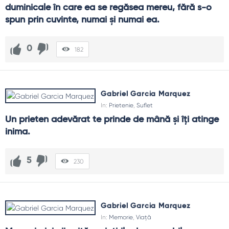
duminicale în care ea se regăsea mereu, fără s-o 
spun prin cuvinte, numai și numai ea.
0
182
Gabriel Garcia Marquez
In:
Prietenie
,
Suflet
Un prieten adevărat te prinde de mână și îți atinge 
inima.
5
230
Gabriel Garcia Marquez
In:
Memorie
,
Viață