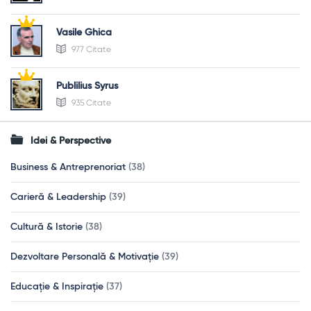
Vasile Ghica
977 Citate
Publilius Syrus
935 Citate
Idei & Perspective
Business & Antreprenoriat
(38)
Carieră & Leadership
(39)
Cultură & Istorie
(38)
Dezvoltare Personală & Motivație
(39)
Educație & Inspirație
(37)