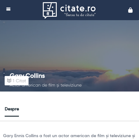
Cita
Gary Collins
1
Citat
Actor american de film și televiziune
Despre
Gary Ennis Collins a fost un actor american de film și televiziune și