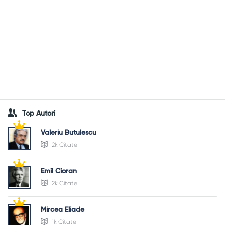
Top Autori
Valeriu Butulescu
2k Citate
Emil Cioran
2k Citate
Mircea Eliade
1k Citate