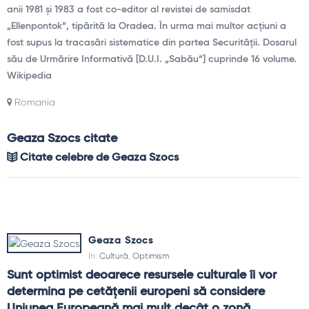
anii 1981 și 1983 a fost co-editor al revistei de samisdat
„Ellenpontok“, tipărită la Oradea. În urma mai multor acțiuni a
fost supus la tracasări sistematice din partea Securității. Dosarul
său de Urmărire Informativă [D.U.I. „Sabău“] cuprinde 16 volume.
Wikipedia
Romania
Geaza Szocs citate
Citate celebre de Geaza Szocs
Geaza Szocs
In:
Cultură
,
Optimism
Sunt optimist deoarece resursele culturale îi vor 
determina pe cetățenii europeni să considere 
Uniunea Europeană mai mult decât o zonă 