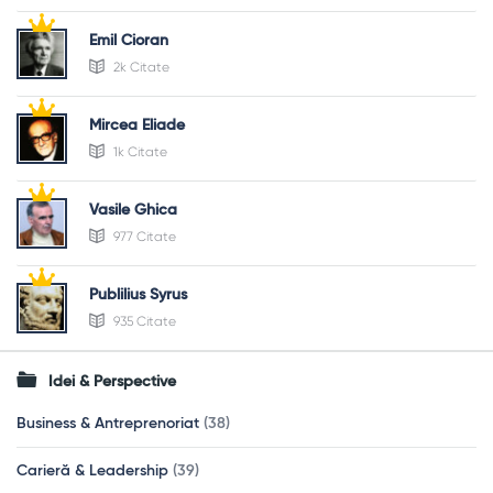
Emil Cioran
2k Citate
Mircea Eliade
1k Citate
Vasile Ghica
977 Citate
Publilius Syrus
935 Citate
Idei & Perspective
Business & Antreprenoriat
(38)
Carieră & Leadership
(39)