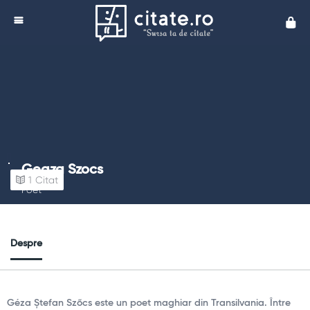
Cita
Geaza Szocs
1
Citat
Poet
Despre
Géza Ștefan Szőcs este un poet maghiar din Transilvania. Între