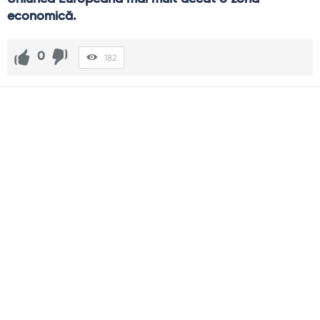
economică.
0
182
Sidebar
Adv
250x250