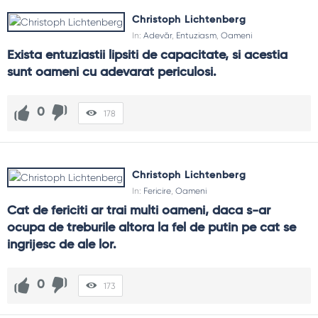
Christoph Lichtenberg
In:
Adevăr
,
Entuziasm
,
Oameni
Exista entuziastii lipsiti de capacitate, si acestia 
sunt oameni cu adevarat periculosi.
0
178
Christoph Lichtenberg
In:
Fericire
,
Oameni
Cat de fericiti ar trai multi oameni, daca s-ar 
ocupa de treburile altora la fel de putin pe cat se 
ingrijesc de ale lor.
0
173