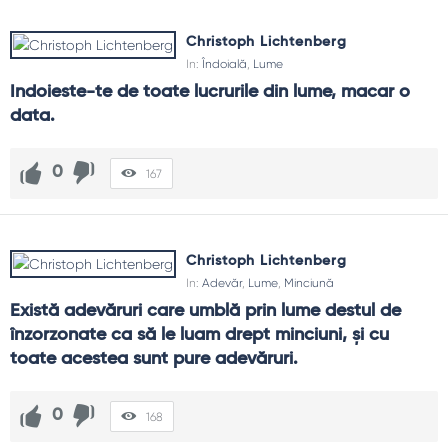
Christoph Lichtenberg
In:
Îndoială
,
Lume
Indoieste-te de toate lucrurile din lume, macar o 
data.
0
167
Christoph Lichtenberg
In:
Adevăr
,
Lume
,
Minciună
Există adevăruri care umblă prin lume destul de 
înzorzonate ca să le luam drept minciuni, și cu 
toate acestea sunt pure adevăruri.
0
168