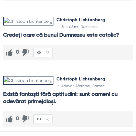
Christoph Lichtenberg
In:
Bunul Simț
,
Dumnezeu
Credeţi oare că bunul Dumnezeu este catolic?
0
153
Christoph Lichtenberg
In:
Adevăr
,
Aforisme
,
Oameni
Există fantaşti fără aptitudini: sunt oameni cu 
adevărat primejdioşi.
0
176