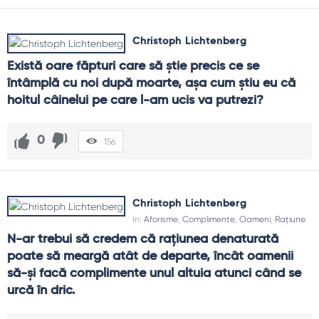
Christoph Lichtenberg
Există oare făpturi care să ştie precis ce se 
întâmplă cu noi după moarte, aşa cum ştiu eu că 
hoitul câinelui pe care l-am ucis va putrezi?
0
156
Christoph Lichtenberg
In:
Aforisme
,
Complimente
,
Oameni
,
Rațiune
N-ar trebui să credem că raţiunea denaturată 
poate să meargă atât de departe, încât oamenii 
să-şi facă complimente unul altuia atunci când se 
urcă în dric.