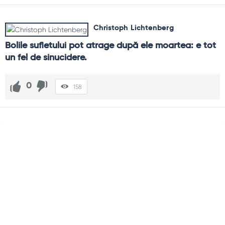
Christoph Lichtenberg
Bolile sufletului pot atrage după ele moartea: e tot 
un fel de sinucidere.
0
158
Sidebar
Adv
250x250