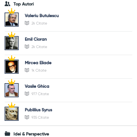
Top Autori
Valeriu Butulescu
2k Citate
Emil Cioran
2k Citate
Mircea Eliade
1k Citate
Vasile Ghica
977 Citate
Publilius Syrus
935 Citate
Idei & Perspective