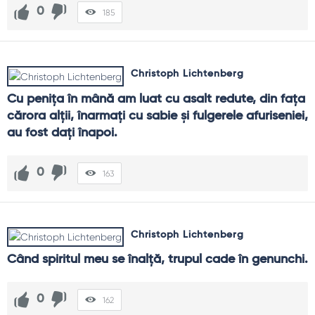
0
185
Christoph Lichtenberg
Cu peniţa în mână am luat cu asalt redute, din faţa 
cărora alţii, înarmaţi cu sabie şi fulgerele afuriseniei, 
au fost daţi înapoi.
0
163
Christoph Lichtenberg
Când spiritul meu se înalţă, trupul cade în genunchi.
0
162