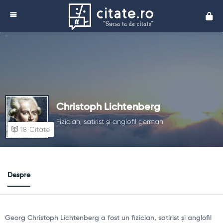
Cita
Christoph Lichtenberg
Fizician, satirist și anglofil german
18
Citate
Despre
Georg Christoph Lichtenberg a fost un fizician, satirist și anglofil