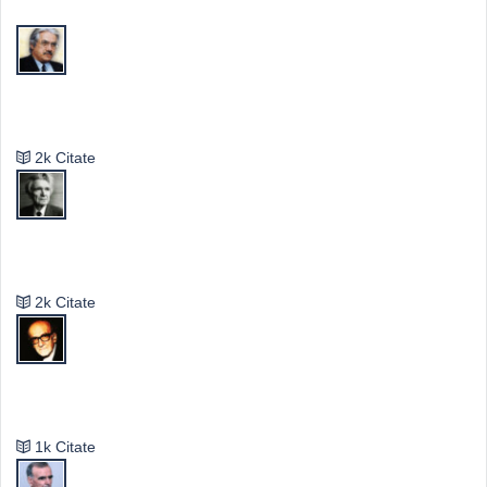
Valeriu Butulescu
2k Citate
Emil Cioran
2k Citate
Mircea Eliade
1k Citate