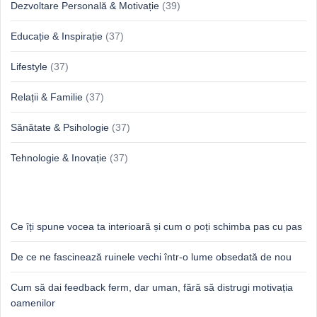
Dezvoltare Personală & Motivație
(39)
Educație & Inspirație
(37)
Lifestyle
(37)
Relații & Familie
(37)
Sănătate & Psihologie
(37)
Tehnologie & Inovație
(37)
Idei proaspete, perspective luminoase
Ce îți spune vocea ta interioară și cum o poți schimba pas cu pas
De ce ne fascinează ruinele vechi într-o lume obsedată de nou
Cum să dai feedback ferm, dar uman, fără să distrugi motivația
oamenilor