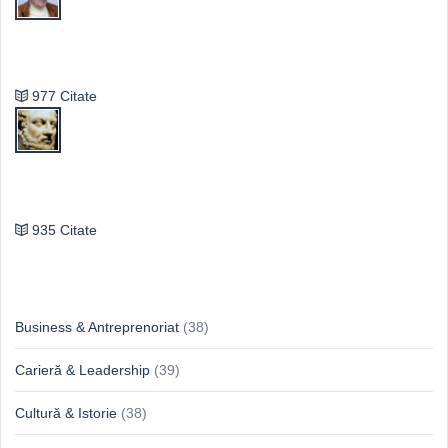
Vasile Ghica
977 Citate
Publilius Syrus
935 Citate
Idei & Perspective
Business & Antreprenoriat
(38)
Carieră & Leadership
(39)
Cultură & Istorie
(38)