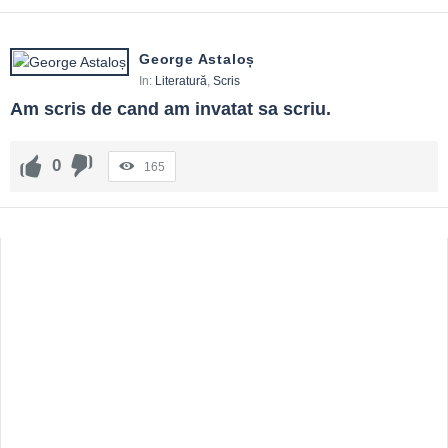
George Astaloș
In:
Literatură
,
Scris
Am scris de cand am invatat sa scriu.
0
165
Sidebar
Adv
250x250