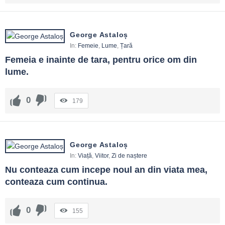
George Astaloș
In:
Femeie
,
Lume
,
Țară
Femeia e inainte de tara, pentru orice om din 
lume.
0
179
George Astaloș
In:
Viață
,
Viitor
,
Zi de naștere
Nu conteaza cum incepe noul an din viata mea, 
conteaza cum continua.
0
155