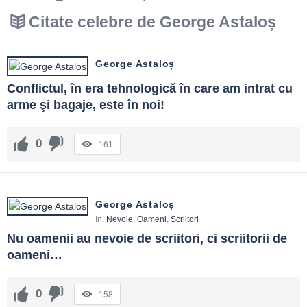
Citate celebre de George Astaloș
George Astaloș
Conflictul, în era tehnologică în care am intrat cu 
arme şi bagaje, este în noi!
0
161
George Astaloș
In:
Nevoie
,
Oameni
,
Scriitori
Nu oamenii au nevoie de scriitori, ci scriitorii de 
oameni…
0
158