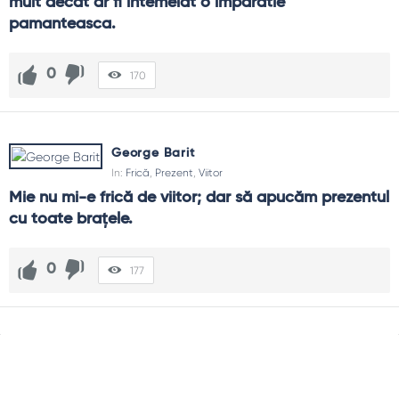
mult decat ar fi intemeiat o imparatie 
pamanteasca.
0
170
George Barit
In:
Frică
,
Prezent
,
Viitor
Mie nu mi-e frică de viitor; dar să apucăm prezentul 
cu toate brațele.
0
177
Sidebar
Adv
250x250