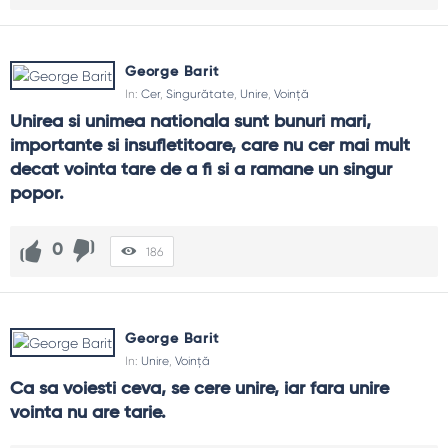
George Barit
In:
Cer
,
Singurătate
,
Unire
,
Voință
Unirea si unimea nationala sunt bunuri mari, 
importante si insufletitoare, care nu cer mai mult 
decat vointa tare de a fi si a ramane un singur 
popor.
0
186
George Barit
In:
Unire
,
Voință
Ca sa voiesti ceva, se cere unire, iar fara unire 
vointa nu are tarie.