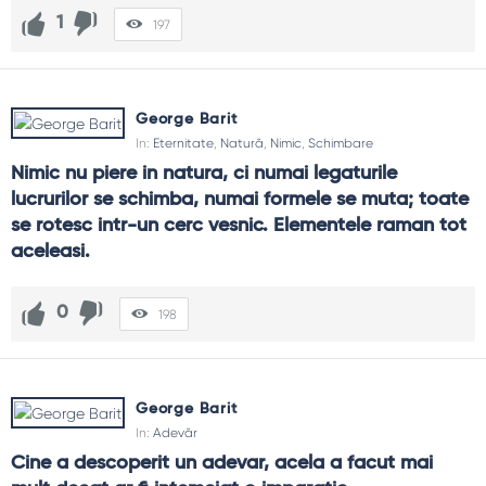
1
197
George Barit
In:
Eternitate
,
Natură
,
Nimic
,
Schimbare
Nimic nu piere in natura, ci numai legaturile 
lucrurilor se schimba, numai formele se muta; toate 
se rotesc intr-un cerc vesnic. Elementele raman tot 
aceleasi.
0
198
George Barit
In:
Adevăr
Cine a descoperit un adevar, acela a facut mai 