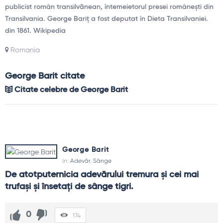
publicist român transilvănean, întemeietorul presei românești din
Transilvania. George Bariț a fost deputat în Dieta Transilvaniei.
din 1861. Wikipedia
Romania
George Barit citate
Citate celebre de George Barit
George Barit
In:
Adevăr
,
Sânge
De atotputernicia adevărului tremura și cei mai 
trufași și însetați de sânge tigri.
0
174