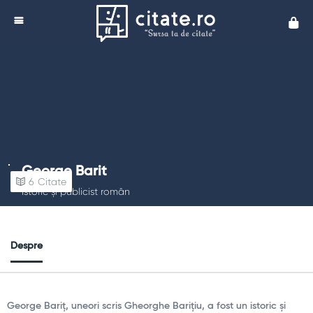
Cita
George Barit
6
Citate
Istoric și publicist român
Despre
George Bariț, uneori scris Gheorghe Barițiu, a fost un istoric și