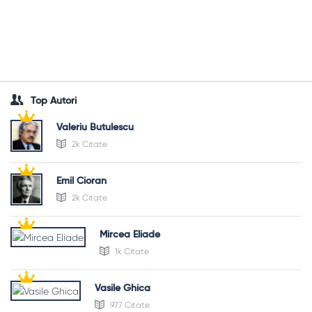
Top Autori
Valeriu Butulescu
2k Citate
Emil Cioran
2k Citate
Mircea Eliade
1k Citate
Vasile Ghica
977 Citate