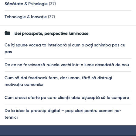
Sănătate & Psihologie
(37)
Tehnologie & Inovație
(37)
Idei proaspete, perspective luminoase
Ce îți spune vocea ta interioară și cum o poți schimba pas cu
pas
De ce ne fascinează ruinele vechi într-o lume obsedată de nou
Cum să dai feedback ferm, dar uman, fără să distrugi
motivația oamenilor
Cum creezi oferte pe care clienții abia așteaptă să le cumpere
De la idee la prototip digital – pași clari pentru oameni ne-
tehnici
Footer