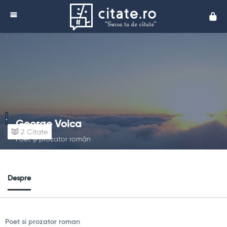
Cita
George Voica
2
Citate
Poet și prozator român
Despre
Poet si prozator roman