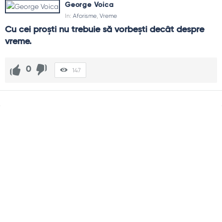
George Voica
In:
Aforisme
,
Vreme
Cu cei proşti nu trebuie să vorbeşti decât despre 
vreme.
0
147
Sidebar
Adv
250x250