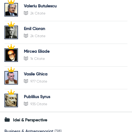
Valeriu Butulescu
2k Citate
Emil Cioran
2k Citate
Mircea Eliade
1k Citate
Vasile Ghica
977 Citate
Publilius Syrus
935 Citate
Idei & Perspective
Business & Antreprenoriat
(38)