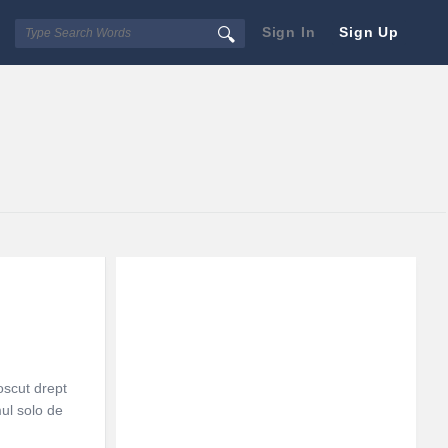
Sign In
Sign Up
Sidebar
Adv
250x250
oscut drept
mul solo de