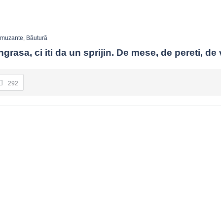
muzante
,
Băutură
grasa, ci iti da un sprijin. De mese, de pereti, de v
292