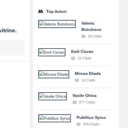
Top Autori
Valeriu
Butulescu
itrine.
2k Citate
Emil Cioran
2k Citate
Mircea Eliade
1k Citate
Vasile Ghica
977 Citate
Publilius Syrus
935 Citate