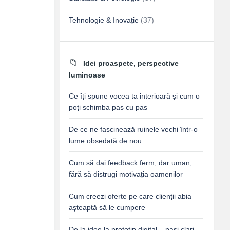
Tehnologie & Inovație
(37)
Idei proaspete, perspective
luminoase
Ce îți spune vocea ta interioară și cum o
poți schimba pas cu pas
De ce ne fascinează ruinele vechi într-o
lume obsedată de nou
Cum să dai feedback ferm, dar uman,
fără să distrugi motivația oamenilor
Cum creezi oferte pe care clienții abia
așteaptă să le cumpere
De la idee la prototip digital – pași clari