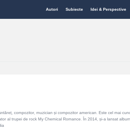
Citate.ro
Citate.ro
Autori
Subiecte
Idei & Perspective
Navigation
ntăreț, compozitor, muzician și compozitor american. Este cel mai cun
ndator al trupei de rock My Chemical Romance. În 2014, și-a lansat albu
dia