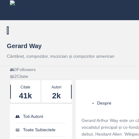
Gerard Way
Cântăreț, compozitor, muzician și compozitor american
0
Followers
2
Citate
Stats
Citate
Autori
41k
2k
Despre
Toti Autorii
Gerard Arthur Way este un câ
vocalistul principal și co-fo
Toate Subiectele
debut, Hesitant Alien. Wikipe