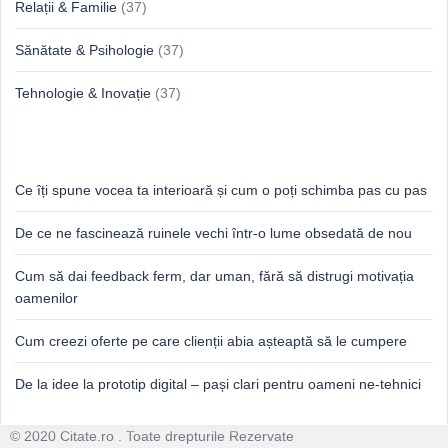
Relații & Familie
(37)
Sănătate & Psihologie
(37)
Tehnologie & Inovație
(37)
Idei proaspete, perspective luminoase
Ce îți spune vocea ta interioară și cum o poți schimba pas cu pas
De ce ne fascinează ruinele vechi într-o lume obsedată de nou
Cum să dai feedback ferm, dar uman, fără să distrugi motivația
oamenilor
Cum creezi oferte pe care clienții abia așteaptă să le cumpere
De la idee la prototip digital – pași clari pentru oameni ne-tehnici
Footer
© 2020 Citate.ro . Toate drepturile Rezervate