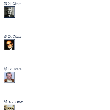
2k Citate
Emil Cioran
2k Citate
Mircea Eliade
1k Citate
Vasile Ghica
977 Citate