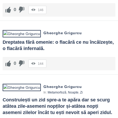
0
146
Gheorghe Grigurcu
Dreptatea fără omenie: o flacără ce nu încălzeşte, 
o flacără infernală.
0
144
Gheorghe Grigurcu
In:
Metamorfoză
,
Noapte
,
Zi
Construiești un zid spre-a te apăra dar se scurg 
atâtea zile-asemeni nopților și-atâtea nopți 
asemeni zilelor încât tu ești nevoit să aperi zidul.