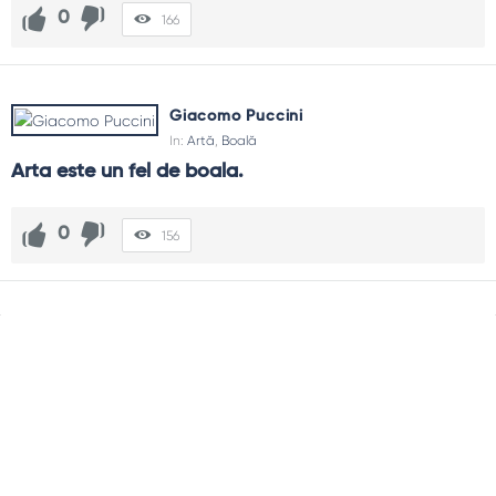
0
166
Giacomo Puccini
In:
Artă
,
Boală
Arta este un fel de boala.
0
156
Sidebar
Adv
250x250