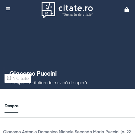
Cita
Giacomo Puccini
4
Citate
Compozitor italian de muzică de operă
Despre
Giacomo Antonio Domenico Michele Secondo Maria Puccini (n. 22