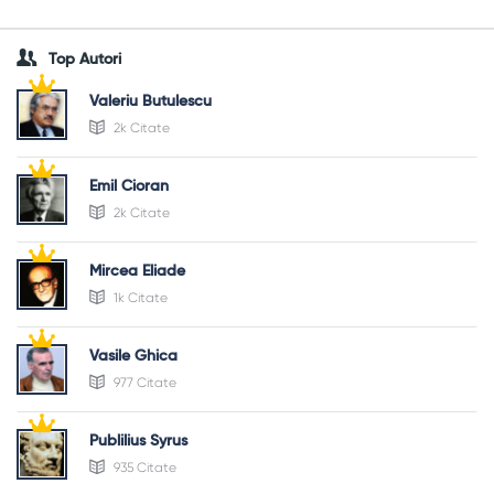
Top Autori
Valeriu Butulescu
2k Citate
Emil Cioran
2k Citate
Mircea Eliade
1k Citate
Vasile Ghica
977 Citate
Publilius Syrus
935 Citate