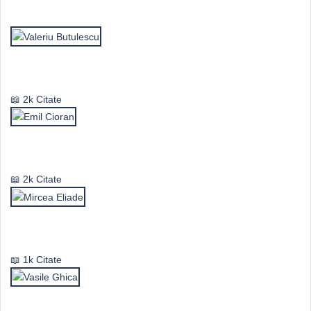
Top Autori
Valeriu Butulescu
2k Citate
Emil Cioran
2k Citate
Mircea Eliade
1k Citate