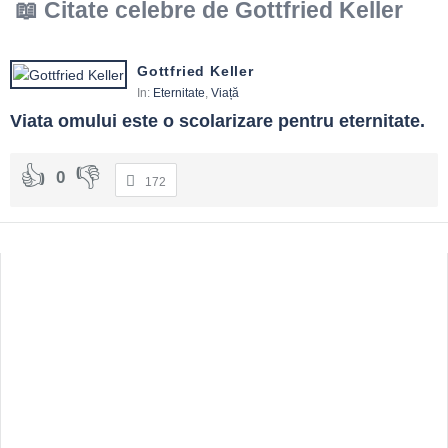
Citate celebre de Gottfried Keller
Gottfried Keller
In:
Eternitate
,
Viață
Viata omului este o scolarizare pentru eternitate.
0
172
Sidebar
Adv
250x250