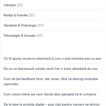
Lifestyle
(37)
Relații & Familie
(37)
Sănătate & Psihologie
(37)
Tehnologie & Inovație
(37)
Idei proaspete, perspective luminoase
Ce îți spune vocea ta interioară și cum o poți schimba pas cu pas
De ce ne fascinează ruinele vechi într-o lume obsedată de nou
Cum să dai feedback ferm, dar uman, fără să distrugi motivația
oamenilor
Cum creezi oferte pe care clienții abia așteaptă să le cumpere
De la idee la prototip digital – pași clari pentru oameni ne-tehnici