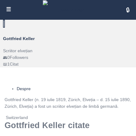
Cita
Gottfried Keller
Scriitor elvețian
0
Followers
1
Citat
Despre
Gottfried Keller (n. 19 iulie 1819, Zürich, Elveția – d. 15 iulie 1890,
Zürich, Elveția) a fost un scriitor elvețian de limbă germană.
Switzerland
Gottfried Keller citate