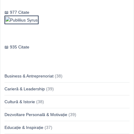
Vasile Ghica
977 Citate
Publilius Syrus
935 Citate
Idei & Perspective
Business & Antreprenoriat
(38)
Carieră & Leadership
(39)
Cultură & Istorie
(38)
Dezvoltare Personală & Motivație
(39)
Educație & Inspirație
(37)