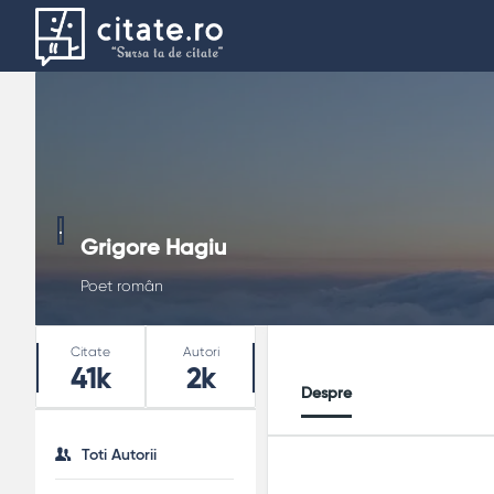
Grigore Hagiu
Poet român
Stats
Citate
Autori
41k
2k
Despre
Toti Autorii