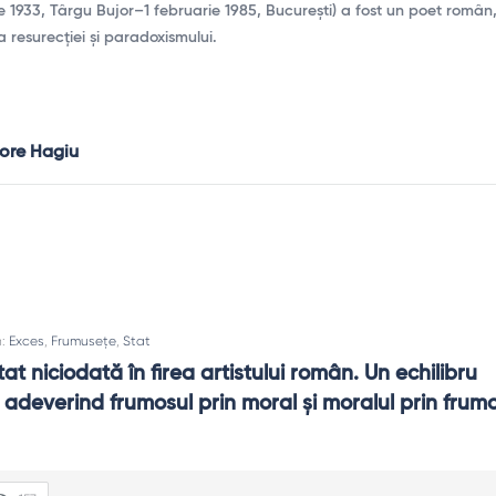
 1933, Târgu Bujor–1 februarie 1985, București) a fost un poet român,
a resurecției și paradoxismului.
gore Hagiu
n:
Exces
,
Frumusețe
,
Stat
at niciodată în firea artistului român. Un echilibru 
adeverind frumosul prin moral şi moralul prin frumos