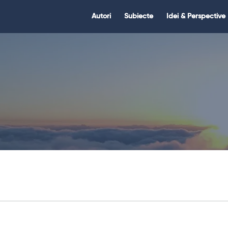
Citate.ro
Citate.ro
Autori
Subiecte
Idei & Perspective
Navigation