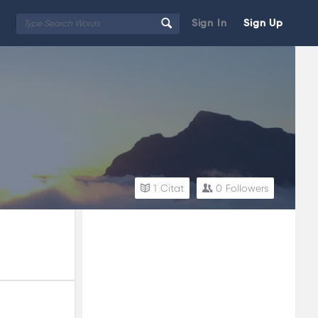
Sign In
Sign Up
1
Citat
0
Followers
Sidebar
Adv
250x250