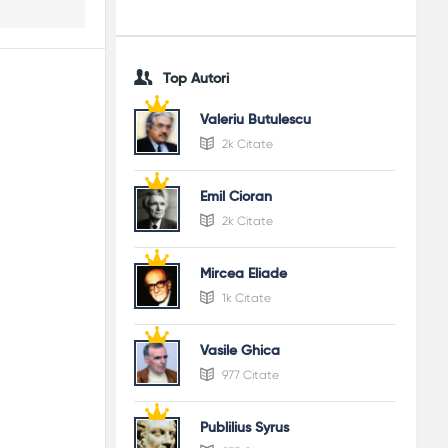
Top Autori
Valeriu Butulescu
2k Citate
Emil Cioran
2k Citate
Mircea Eliade
1k Citate
Vasile Ghica
977 Citate
Publilius Syrus