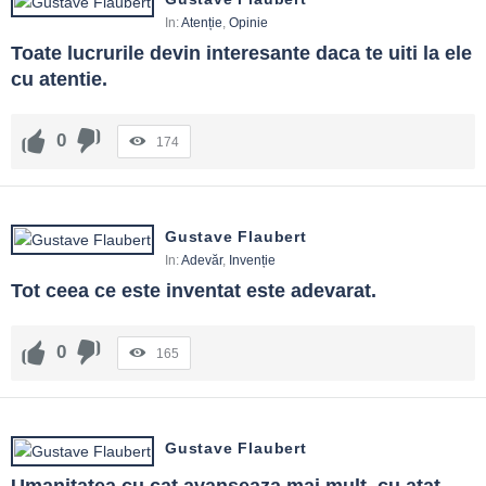
In:
Atenție
,
Opinie
Toate lucrurile devin interesante daca te uiti la ele 
cu atentie.
0
174
Gustave Flaubert
In:
Adevăr
,
Invenție
Tot ceea ce este inventat este adevarat.
0
165
Gustave Flaubert