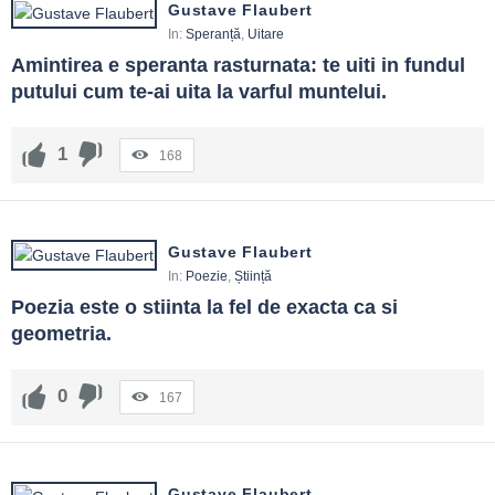
Gustave Flaubert
In:
Speranță
,
Uitare
Amintirea e speranta rasturnata: te uiti in fundul 
putului cum te-ai uita la varful muntelui.
1
168
Gustave Flaubert
In:
Poezie
,
Știință
Poezia este o stiinta la fel de exacta ca si 
geometria.
0
167
Gustave Flaubert