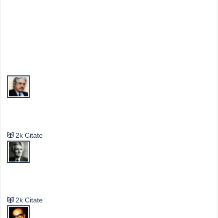
Top Autori
Valeriu Butulescu
2k Citate
Emil Cioran
2k Citate