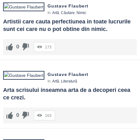
Gustave Flaubert
In:
Artă
,
Căutare
,
Nimic
Artistii care cauta perfectiunea in toate lucrurile 
sunt cei care nu o pot obtine din nimic.
0
173
Gustave Flaubert
In:
Artă
,
Literatură
Arta scrisului inseamna arta de a decoperi ceea 
ce crezi.
0
163