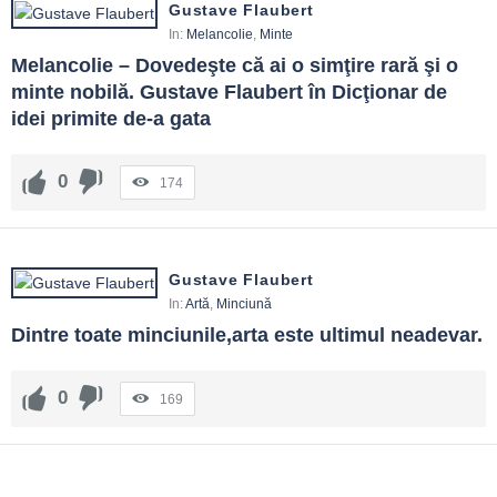
Gustave Flaubert
In:
Melancolie
,
Minte
Melancolie – Dovedeşte că ai o simţire rară şi o 
minte nobilă. Gustave Flaubert în Dicţionar de 
idei primite de-a gata
0
174
Gustave Flaubert
In:
Artă
,
Minciună
Dintre toate minciunile,arta este ultimul neadevar.
0
169