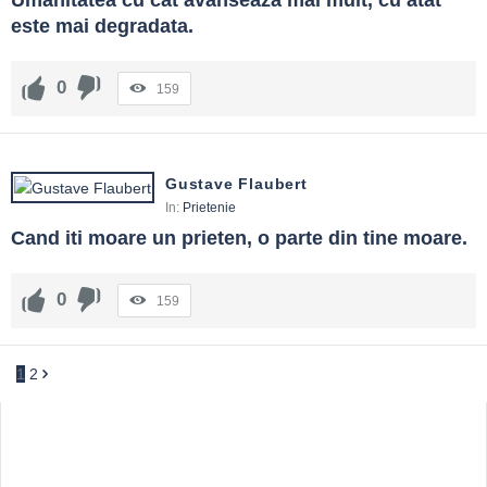
Umanitatea cu cat avanseaza mai mult, cu atat 
este mai degradata.
0
159
Gustave Flaubert
In:
Prietenie
Cand iti moare un prieten, o parte din tine moare.
0
159
1
2
Sidebar
Adv
250x250