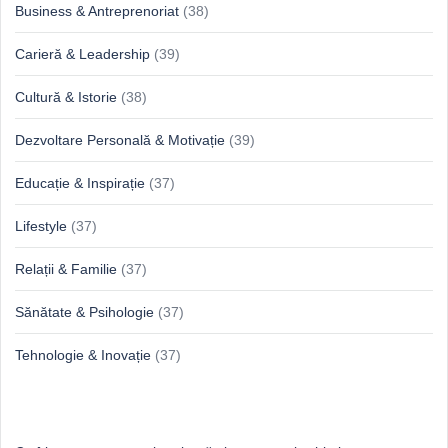
Business & Antreprenoriat
(38)
Carieră & Leadership
(39)
Cultură & Istorie
(38)
Dezvoltare Personală & Motivație
(39)
Educație & Inspirație
(37)
Lifestyle
(37)
Relații & Familie
(37)
Sănătate & Psihologie
(37)
Tehnologie & Inovație
(37)
Idei proaspete, perspective luminoase