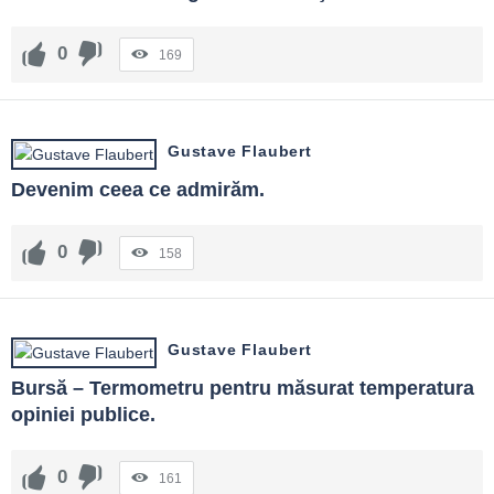
0
169
Gustave Flaubert
Devenim ceea ce admirăm.
0
158
Gustave Flaubert
Bursă – Termometru pentru măsurat temperatura 
opiniei publice.
0
161