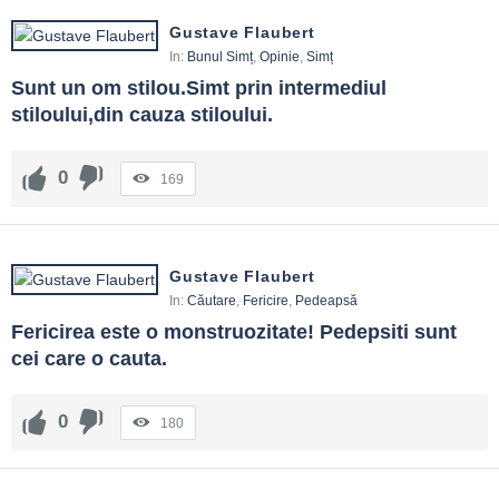
Gustave Flaubert
In:
Bunul Simț
,
Opinie
,
Simț
Sunt un om stilou.Simt prin intermediul 
stiloului,din cauza stiloului.
0
169
Gustave Flaubert
In:
Căutare
,
Fericire
,
Pedeapsă
Fericirea este o monstruozitate! Pedepsiti sunt 
cei care o cauta.
0
180