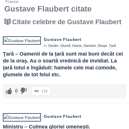
France
Gustave Flaubert citate
Citate celebre de Gustave Flaubert
Gustave Flaubert
In:
Destin
,
Glumă
,
Haine
,
Oameni
,
Orașe
,
Țară
Ţară – Oamenii de la ţară sunt mai buni decât cei 
de la oraş. Au o soartă vrednică de invidiat. La 
ţară totul e îngăduit: hainele cele mai comode, 
glumele de tot felul etc.
0
178
Gustave Flaubert
Ministru – Culmea gloriei omeneşti.