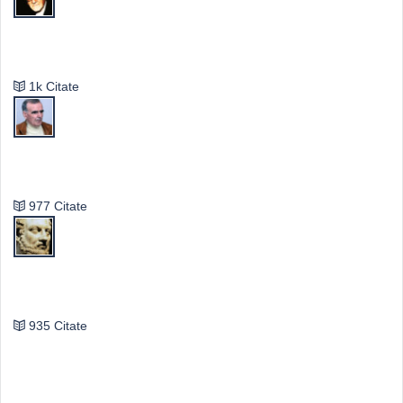
Mircea Eliade
1k Citate
Vasile Ghica
977 Citate
Publilius Syrus
935 Citate
Idei & Perspective