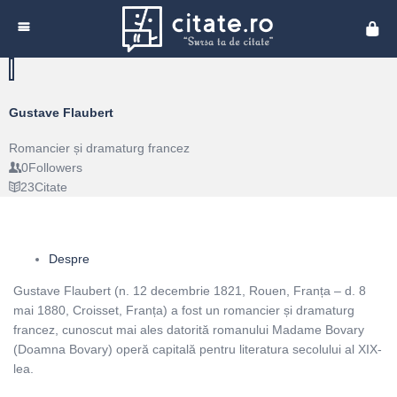
Cita
Gustave Flaubert
Romancier și dramaturg francez
0
Followers
23
Citate
Despre
Gustave Flaubert (n. 12 decembrie 1821, Rouen, Franța – d. 8
mai 1880, Croisset​, Franța) a fost un romancier și dramaturg
francez, cunoscut mai ales datorită romanului Madame Bovary
(Doamna Bovary) operă capitală pentru literatura secolului al XIX-
lea.