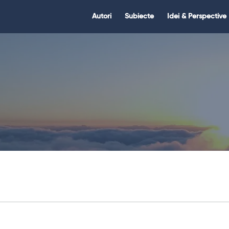
Citate.ro
Citate.ro
Autori
Subiecte
Idei & Perspective
Navigation