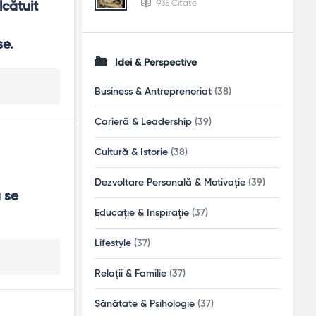
935 Citate
cătuit 
se.
Idei & Perspective
Business & Antreprenoriat
(38)
Carieră & Leadership
(39)
Cultură & Istorie
(38)
Dezvoltare Personală & Motivație
(39)
 se 
Educație & Inspirație
(37)
Lifestyle
(37)
Relații & Familie
(37)
Sănătate & Psihologie
(37)