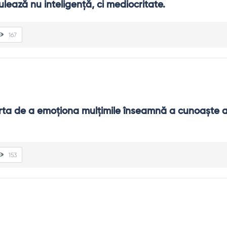
ează nu inteligenţă, ci mediocritate.
167
ta de a emoţiona mulţimile înseamnă a cunoaşte ar
153