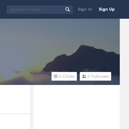
Sign In
Sign Up
4
Citate
0
Followers
Sidebar
Adv
250x250