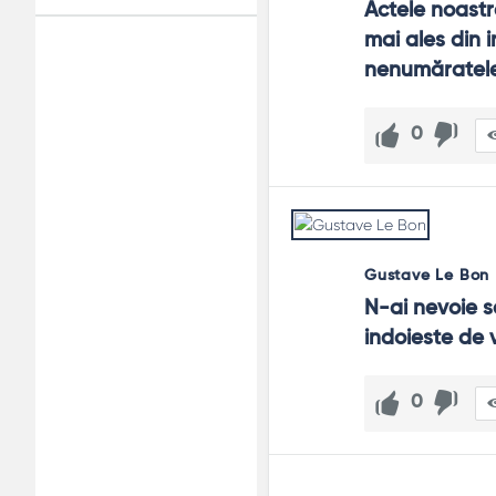
Actele noastr
mai ales din i
Adv
nenumăratele 
120x600
0
Gustave Le Bon
N-ai nevoie sa
indoieste de 
0