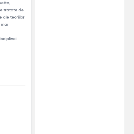
ette,
re tratate de
 ale teoriilor
a mai
sciplinei