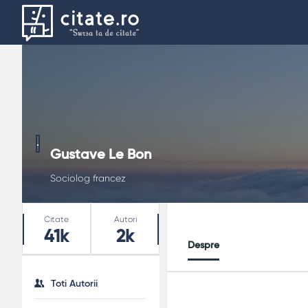
Gustave Le Bon
Sociolog francez
Stats
Citate
Autori
41k
2k
Despre
Toti Autorii