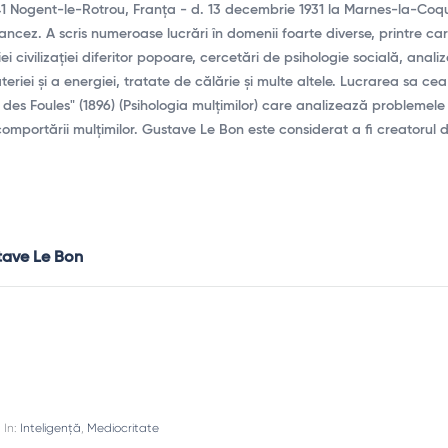
41 Nogent-le-Rotrou, Franța - d. 13 decembrie 1931 la Marnes-la-Coqu
rancez. A scris numeroase lucrări în domenii foarte diverse, printre ca
ei civilizației diferitor popoare, cercetări de psihologie socială, analize
ateriei și a energiei, tratate de călărie și multe altele. Lucrarea sa ce
des Foules" (1896) (Psihologia mulțimilor) care analizează problemele
 comportării mulțimilor. Gustave Le Bon este considerat a fi creatorul di
tave Le Bon
In:
Inteligență
,
Mediocritate