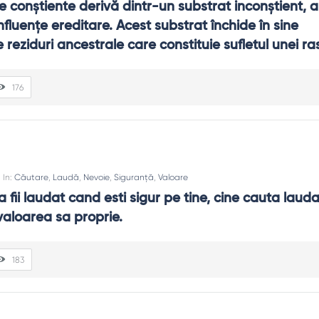
e conştiente derivă dintr-un substrat inconştient, al
nfluenţe ereditare. Acest substrat închide în sine 
reziduri ancestrale care constituie sufletul unei ra
176
In:
Căutare
,
Laudă
,
Nevoie
,
Siguranță
,
Valoare
 fii laudat cand esti sigur pe tine, cine cauta lauda
valoarea sa proprie.
183