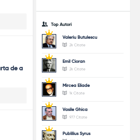
Top Autori
Valeriu Butulescu
2k Citate
Emil Cioran
ta de a 
2k Citate
Mircea Eliade
1k Citate
Vasile Ghica
977 Citate
Publilius Syrus