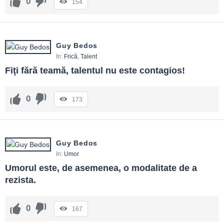
0
154
Guy Bedos
In:
Frică
,
Talent
Fiţi fără teamă, talentul nu este contagios!
0
173
Guy Bedos
In:
Umor
Umorul este, de asemenea, o modalitate de a 
rezista.
0
167