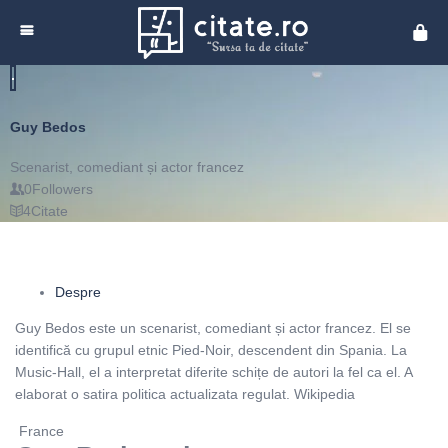
Cita
Guy Bedos
Scenarist, comediant și actor francez
0
Followers
4
Citate
Despre
Guy Bedos este un scenarist, comediant și actor francez. El se
identifică cu grupul etnic Pied-Noir, descendent din Spania. La
Music-Hall, el a interpretat diferite schițe de autori la fel ca el. A
elaborat o satira politica actualizata regulat. Wikipedia
France