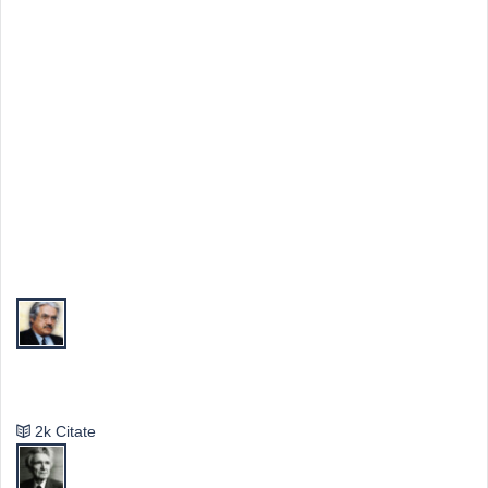
Top Autori
Valeriu Butulescu
2k Citate