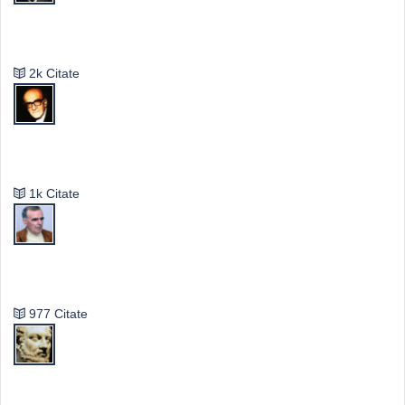
Emil Cioran
2k Citate
Mircea Eliade
1k Citate
Vasile Ghica
977 Citate
Publilius Syrus