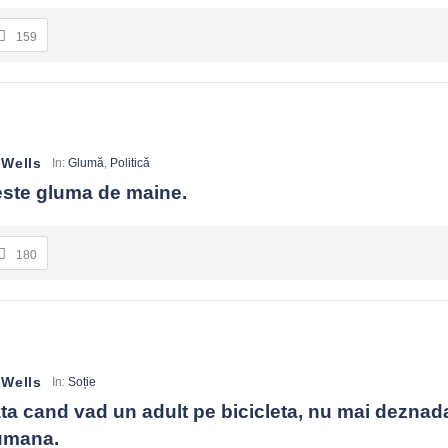
159
 Wells
In:
Glumă
,
Politică
 este gluma de maine.
180
 Wells
In:
Soție
ta cand vad un adult pe bicicleta, nu mai deznada
umana.