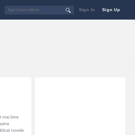
Sign In
Sign Up
Sidebar
Adv
250x250
t mai bine
așina
blicat nuvele