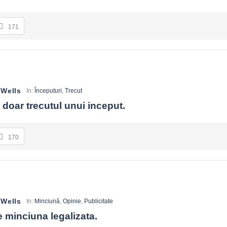
171
 Wells
In:
Începuturi
,
Trecut
 doar trecutul unui inceput.
170
 Wells
In:
Minciună
,
Opinie
,
Publicitate
 minciuna legalizata.