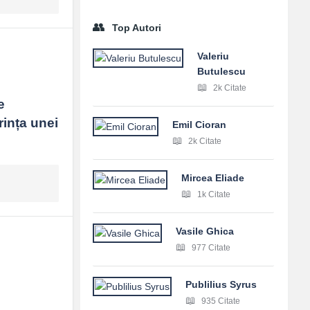
Top Autori
Valeriu
Butulescu
2k Citate
 
ința unei 
Emil Cioran
2k Citate
Mircea Eliade
1k Citate
Vasile Ghica
977 Citate
Publilius Syrus
935 Citate