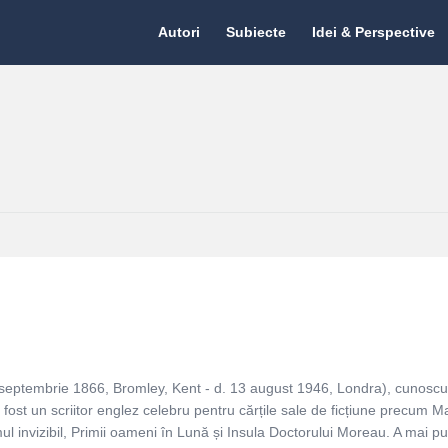
Citate.ro
Citate.ro
Autori
Subiecte
Idei & Perspective
Navigation
septembrie 1866, Bromley, Kent - d. 13 august 1946, Londra), cunoscu
fost un scriitor englez celebru pentru cărțile sale de ficțiune precum M
ul invizibil, Primii oameni în Lună și Insula Doctorului Moreau. A mai pu