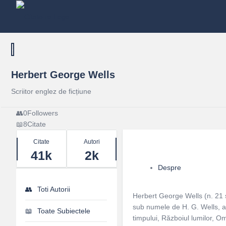
Herbert George Wells
Scriitor englez de ficțiune
0
Followers
8
Citate
Stats
Citate
Autori
41k
2k
Despre
Toti Autorii
Herbert George Wells (n. 21 
sub numele de H. G. Wells, a 
Toate Subiectele
timpului, Războiul lumilor, Om