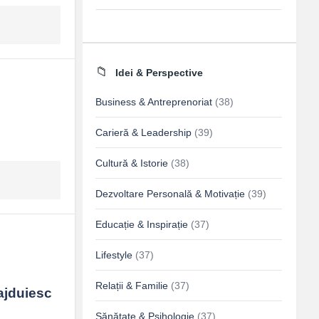
Idei & Perspective
Business & Antreprenoriat
(38)
Carieră & Leadership
(39)
Cultură & Istorie
(38)
Dezvoltare Personală & Motivație
(39)
Educație & Inspirație
(37)
Lifestyle
(37)
Relații & Familie
(37)
jduiesc 
Sănătate & Psihologie
(37)