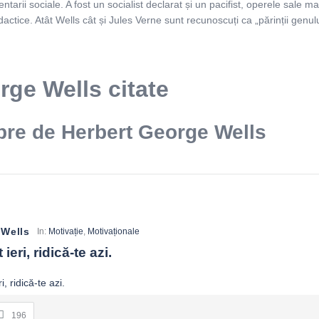
arii sociale. A fost un socialist declarat și un pacifist, operele sale mai
dactice. Atât Wells cât și Jules Verne sunt recunoscuți ca „părinții genului 
rge Wells citate
bre de Herbert George Wells
 Wells
In:
Motivație
,
Motivaționale
ieri, ridică-te azi.
196