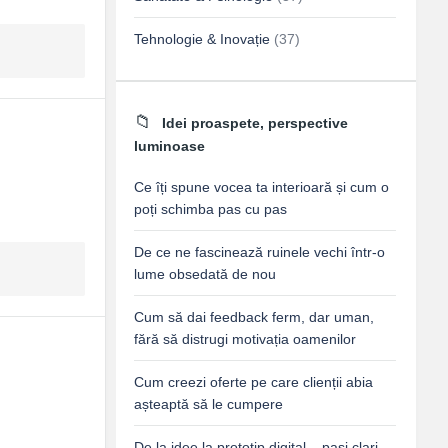
Tehnologie & Inovație
(37)
Idei proaspete, perspective
luminoase
Ce îți spune vocea ta interioară și cum o
poți schimba pas cu pas
De ce ne fascinează ruinele vechi într-o
lume obsedată de nou
Cum să dai feedback ferm, dar uman,
fără să distrugi motivația oamenilor
Cum creezi oferte pe care clienții abia
așteaptă să le cumpere
De la idee la prototip digital – pași clari