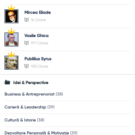
Mircea Eliade
1k Citate
Vasile Ghica
977 Citate
Publilius Syrus
935 Citate
Idei & Perspective
Business & Antreprenoriat
(38)
Carieră & Leadership
(39)
Cultură & Istorie
(38)
Dezvoltare Personală & Motivație
(39)