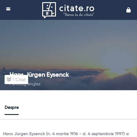
Cita
Hans Jürgen Eysenck
1
Citat
Psiholog englez
Despre
Hans Jürgen Eysenck (n. 4 martie 1916 - d. 4 septembrie 1997) a