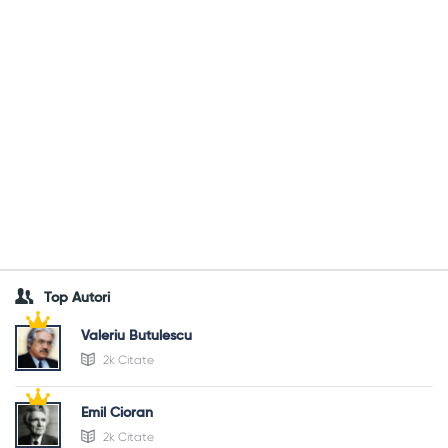
Top Autori
Valeriu Butulescu
2k Citate
Emil Cioran
2k Citate