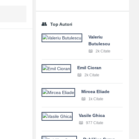
Top Autori
Valeriu
Butulescu
2k Citate
Emil Cioran
2k Citate
Mircea Eliade
1k Citate
Vasile Ghica
977 Citate