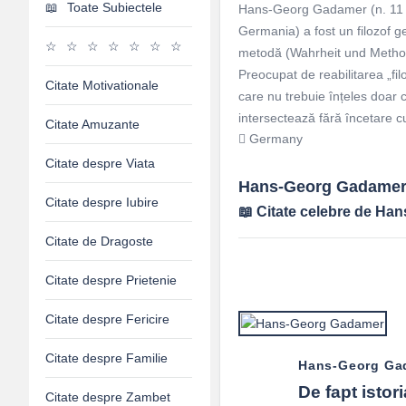
Toate Subiectele
Hans-Georg Gadamer (n. 11 f
Germania) a fost un filozof
metodă (Wahrheit und Methode
Preocupat de reabilitarea „fil
Citate Motivationale
care nu trebuie înțeles doar c
intersectează fără încetare cu
Citate Amuzante
Germany
Citate despre Viata
Hans-Georg Gadamer 
Citate despre Iubire
Citate celebre de Ha
Citate de Dragoste
Citate despre Prietenie
Citate despre Fericire
Citate despre Familie
Hans-Georg Ga
De fapt istori
Citate despre Zambet