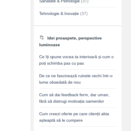
Sănătate & Psihologie
(37)
Tehnologie & Inovație
(37)
Idei proaspete, perspective
luminoase
Ce îți spune vocea ta interioară și cum o
poți schimba pas cu pas
De ce ne fascinează ruinele vechi într-o
lume obsedată de nou
Cum să dai feedback ferm, dar uman,
fără să distrugi motivația oamenilor
Cum creezi oferte pe care clienții abia
așteaptă să le cumpere