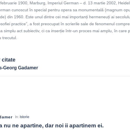
ebruarie 1900, Marburg, Imperiul German – d. 13 martie 2002, Heidel
 german cunoscut în special pentru opera sa monumentală (magnum opu
) din 1960. Este unul dintre cei mai importanți hermeneuți ai secolului
osofiei practice”, a fost preocupat în scrierile sale de fenomenul compre
a simplu act subiectiv, ci ca inserție într-un proces mai amplu, în care 
 trecutul.
citate
ns-Georg Gadamer
damer
In:
Istorie
a nu ne apartine, dar noi ii apartinem ei.