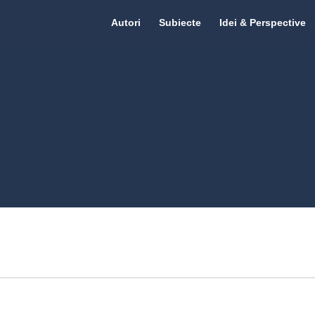
Citate.ro
Citate.ro
Autori
Subiecte
Idei & Perspective
Navigation