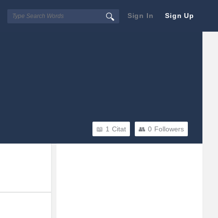
Sign In
Sign Up
1
Citat
0
Followers
Sidebar
Adv
250x250