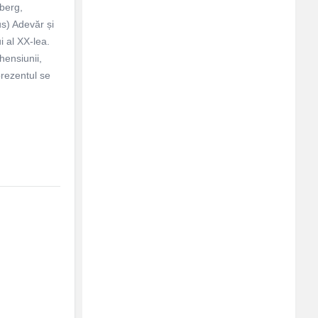
berg,
s) Adevăr și
 al XX-lea.
hensiunii,
prezentul se