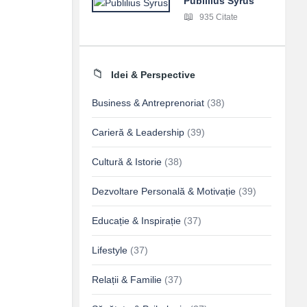
Publilius Syrus
935 Citate
Idei & Perspective
Business & Antreprenoriat
(38)
Carieră & Leadership
(39)
Cultură & Istorie
(38)
Dezvoltare Personală & Motivație
(39)
Educație & Inspirație
(37)
Lifestyle
(37)
Relații & Familie
(37)