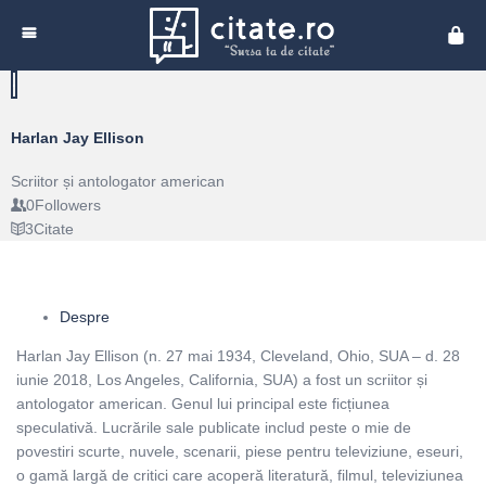
Cita
Harlan Jay Ellison
Scriitor și antologator american
0
Followers
3
Citate
Despre
Harlan Jay Ellison (n. 27 mai 1934, Cleveland, Ohio, SUA – d. 28
iunie 2018, Los Angeles, California, SUA) a fost un scriitor și
antologator american. Genul lui principal este ficțiunea
speculativă. Lucrările sale publicate includ peste o mie de
povestiri scurte, nuvele, scenarii, piese pentru televiziune, eseuri,
o gamă largă de critici care acoperă literatură, filmul, televiziunea