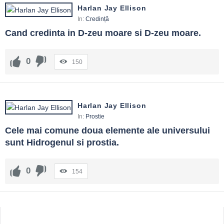
Harlan Jay Ellison
In:
Credință
Cand credinta in D-zeu moare si D-zeu moare.
0
150
Harlan Jay Ellison
In:
Prostie
Cele mai comune doua elemente ale universului 
sunt Hidrogenul si prostia.
0
154
Sidebar
Adv