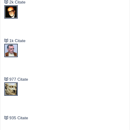
2k Citate
Mircea Eliade
1k Citate
Vasile Ghica
977 Citate
Publilius Syrus
935 Citate