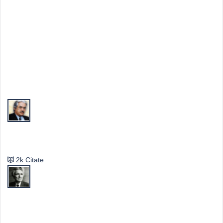
Top Autori
Valeriu Butulescu
2k Citate
Emil Cioran