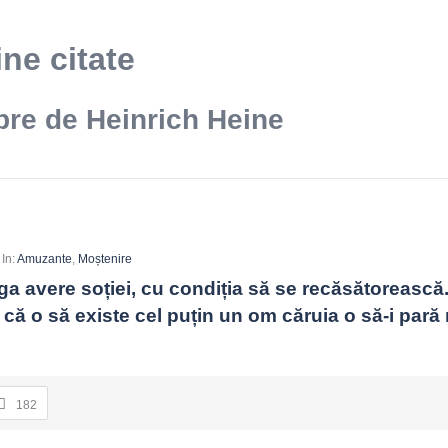
ne citate
bre de Heinrich Heine
In:
Amuzante
,
Moștenire
aga avere soției, cu condiția să se recăsătorească.
că o să existe cel puțin un om căruia o să-i pară 
182