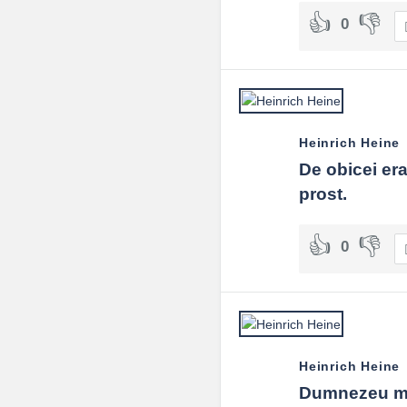
0
Heinrich Heine
De obicei er
prost.
0
Heinrich Heine
Dumnezeu mă 