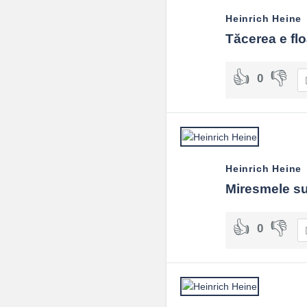
Heinrich Heine
Tăcerea e flo
0
Heinrich Heine
Miresmele sun
0