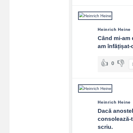
Adv
120x600
Heinrich Heine
Când mi-am de
am înfățișat-
0
Heinrich Heine
Dacă anostele
consolează-te,
scriu.