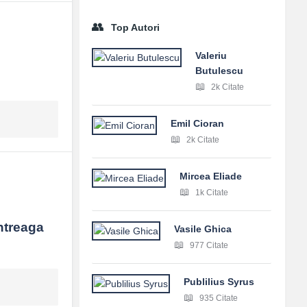
Top Autori
Valeriu
Butulescu
2k Citate
Emil Cioran
2k Citate
Mircea Eliade
1k Citate
ntreaga 
Vasile Ghica
977 Citate
Publilius Syrus
935 Citate