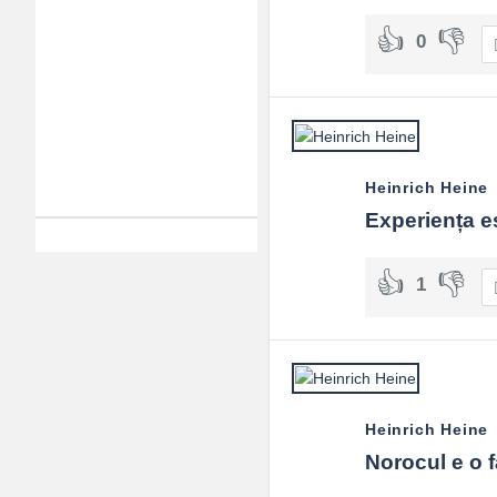
0
Heinrich Heine
Experiența es
1
Heinrich Heine
Norocul e o f