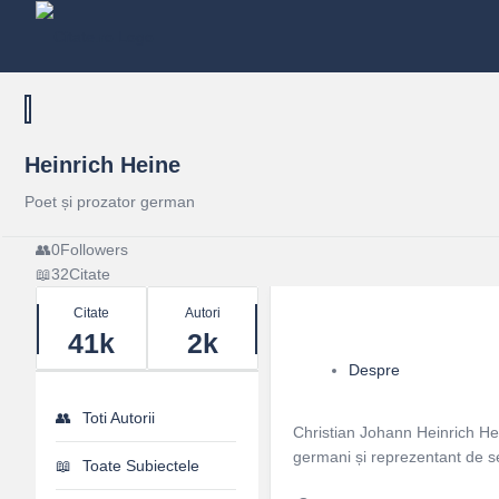
Heinrich Heine
Poet și prozator german
0
Followers
32
Citate
Stats
Citate
Autori
41k
2k
Despre
Toti Autorii
Christian Johann Heinrich Hein
germani și reprezentant de se
Toate Subiectele