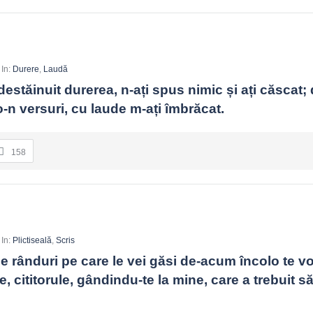
In:
Durere
,
Laudă
stăinuit durerea, n-ați spus nimic și ați căscat; 
o-n versuri, cu laude m-ați îmbrăcat.
158
In:
Plictiseală
,
Scris
 rânduri pe care le vei găsi de-acum încolo te vor 
 cititorule, gândindu-te la mine, care a trebuit să 