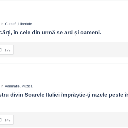
In:
Cultură
,
Libertate
ărți, în cele din urmă se ard și oameni.
179
In:
Admirație
,
Muzică
ru divin Soarele Italiei împrăștie-ți razele peste î
149