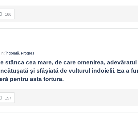
166
In:
Îndoială
,
Progres
e stânca cea mare, de care omenirea, adevăratul 
cătușată și sfâșiată de vulturul îndoielii. Ea a fur
eră pentru asta tortura.
157