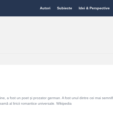
Citate.ro
Citate.ro
Autori
Subiecte
Idei & Perspective
Navigation
e, a fost un poet și prozator german. A fost unul dintre cei mai semnifi
amă al liricii romantice universale. Wikipedia