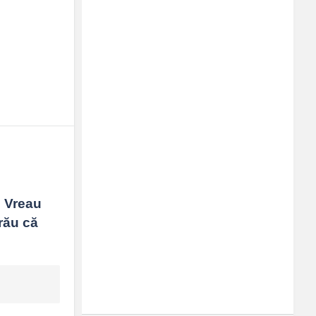
 Vreau 
rău că 