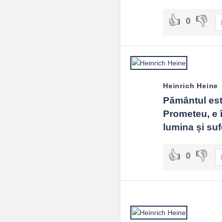
0
Heinrich Heine
Pământul est
Prometeu, e în
lumina și suf
0