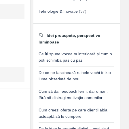
Tehnologie & Inovație
(37)
Idei proaspete, perspective
luminoase
Ce îți spune vocea ta interioară și cum o
poți schimba pas cu pas
De ce ne fascinează ruinele vechi într-o
lume obsedată de nou
Cum să dai feedback ferm, dar uman,
fără să distrugi motivația oamenilor
Cum creezi oferte pe care clienții abia
așteaptă să le cumpere
De la idee la prototip digital – pași clari