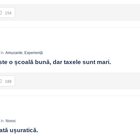
154
In:
Amuzante
,
Experiență
te o școală bună, dar taxele sunt mari.
188
In:
Noroc
ată ușuratică.