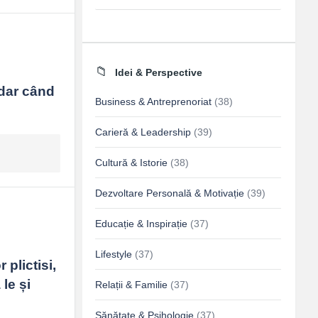
Idei & Perspective
dar când 
Business & Antreprenoriat
(38)
Carieră & Leadership
(39)
Cultură & Istorie
(38)
Dezvoltare Personală & Motivație
(39)
Educație & Inspirație
(37)
Lifestyle
(37)
plictisi, 
le și 
Relații & Familie
(37)
Sănătate & Psihologie
(37)