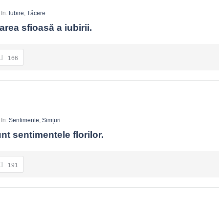
In:
Iubire
,
Tăcere
area sfioasă a iubirii.
166
In:
Sentimente
,
Simțuri
t sentimentele florilor.
191