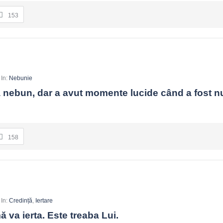
153
In:
Nebunie
a nebun, dar a avut momente lucide când a fost n
158
In:
Credință
,
Iertare
va ierta. Este treaba Lui.