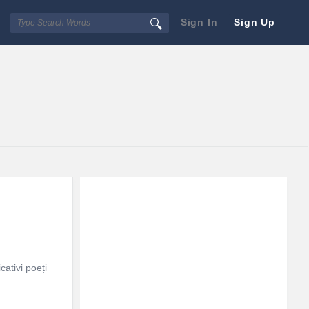
Sign In
Sign Up
Sidebar
Adv
250x250
cativi poeți