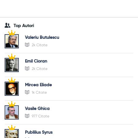
Top Autori
Valeriu Butulescu
2k Citate
Emil Cioran
2k Citate
Mircea Eliade
1k Citate
Vasile Ghica
977 Citate
Publilius Syrus