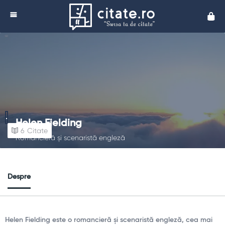
Cita
Helen Fielding
6
Citate
Romancieră și scenaristă engleză
Despre
Helen Fielding este o romancieră și scenaristă engleză, cea mai