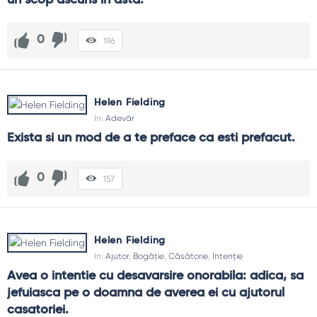
0
196
Helen Fielding
In:
Adevăr
Exista si un mod de a te preface ca esti prefacut.
0
157
Helen Fielding
In:
Ajutor
,
Bogăție
,
Căsătorie
,
Intenție
Avea o intentie cu desavarsire onorabila: adica, sa 
jefuiasca pe o doamna de averea ei cu ajutorul 
casatoriei.