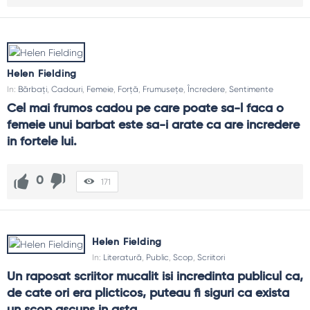
Helen Fielding
In:
Bărbați
,
Cadouri
,
Femeie
,
Forță
,
Frumusețe
,
Încredere
,
Sentimente
Cel mai frumos cadou pe care poate sa-l faca o 
femeie unui barbat este sa-i arate ca are incredere 
in fortele lui.
0
171
Helen Fielding
In:
Literatură
,
Public
,
Scop
,
Scriitori
Un raposat scriitor mucalit isi incredinta publicul ca, 
de cate ori era plicticos, puteau fi siguri ca exista 
un scop ascuns in asta.