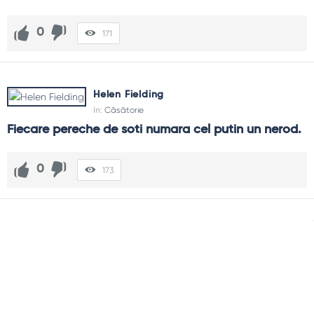
0
171
Helen Fielding
In:
Căsătorie
Fiecare pereche de soti numara cel putin un nerod.
0
173
Sidebar
Adv
250x250