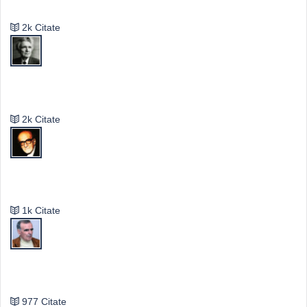
2k Citate
Emil Cioran
2k Citate
Mircea Eliade
1k Citate
Vasile Ghica
977 Citate