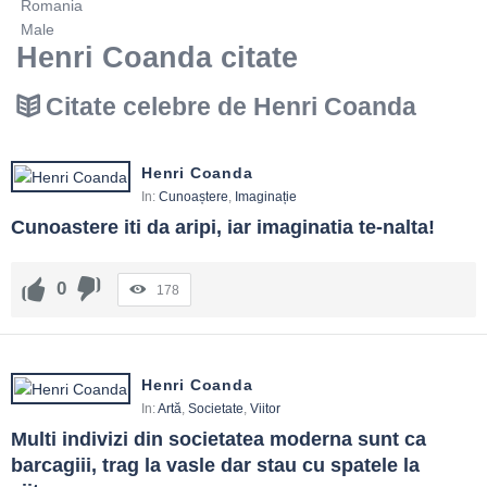
Romania
Male
Henri Coanda citate
Citate celebre de Henri Coanda
Henri Coanda
In:
Cunoaștere
,
Imaginație
Cunoastere iti da aripi, iar imaginatia te-nalta!
0
178
Henri Coanda
In:
Artă
,
Societate
,
Viitor
Multi indivizi din societatea moderna sunt ca 
barcagiii, trag la vasle dar stau cu spatele la 