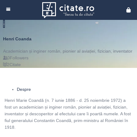
Cita
Henri Coanda
Academician și inginer român, pionier al aviației, fizician, inventator
0
Followers
2
Citate
Despre
Henri Marie Coandă (n. 7 iunie 1886 - d. 25 noiembrie 1972) a
fost un academician și inginer român, pionier al aviației, fizician,
inventator și descoperitor al efectului care îi poartă numele. A fost
fiul generalului Constantin Coandă, prim-ministru al României în
1918.