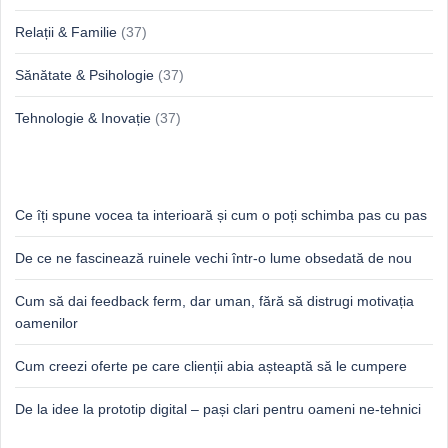
Relații & Familie
(37)
Sănătate & Psihologie
(37)
Tehnologie & Inovație
(37)
Idei proaspete, perspective luminoase
Ce îți spune vocea ta interioară și cum o poți schimba pas cu pas
De ce ne fascinează ruinele vechi într-o lume obsedată de nou
Cum să dai feedback ferm, dar uman, fără să distrugi motivația
oamenilor
Cum creezi oferte pe care clienții abia așteaptă să le cumpere
De la idee la prototip digital – pași clari pentru oameni ne-tehnici