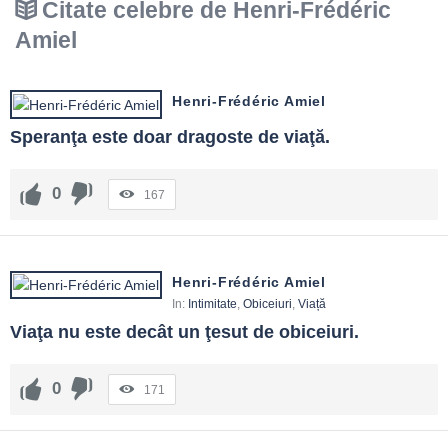
Citate celebre de Henri-Frédéric
Amiel
Henri-Frédéric Amiel
Speranţa este doar dragoste de viaţă.
0
167
Henri-Frédéric Amiel
In:
Intimitate
,
Obiceiuri
,
Viață
Viaţa nu este decât un ţesut de obiceiuri.
0
171