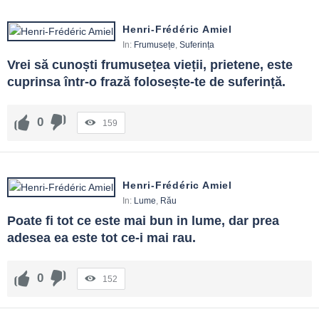
Henri-Frédéric Amiel
In:
Frumusețe
,
Suferința
Vrei să cunoști frumusețea vieții, prietene, este 
cuprinsa într-o frază folosește-te de suferință.
0
159
Henri-Frédéric Amiel
In:
Lume
,
Rău
Poate fi tot ce este mai bun in lume, dar prea 
adesea ea este tot ce-i mai rau.
0
152