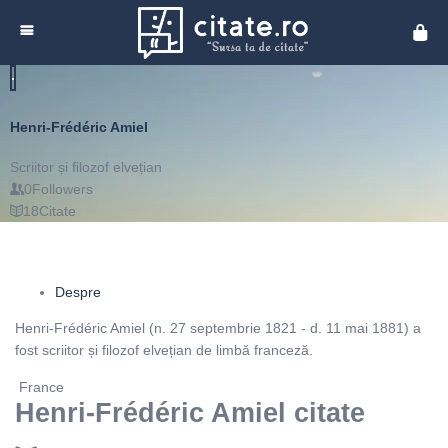
Cita
Henri-Frédéric Amiel
Scriitor și filozof elvețian
0
Followers
18
Citate
Despre
Henri-Frédéric Amiel (n. 27 septembrie 1821 - d. 11 mai 1881) a
fost scriitor și filozof elvețian de limbă franceză.
France
Henri-Frédéric Amiel citate