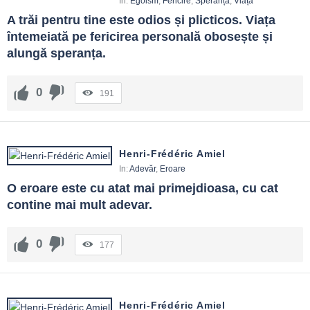
In:
Egoism
,
Fericire
,
Speranță
,
Viață
A trăi pentru tine este odios și plicticos. Viața 
întemeiată pe fericirea personală obosește și 
alungă speranța.
0
191
Henri-Frédéric Amiel
In:
Adevăr
,
Eroare
O eroare este cu atat mai primejdioasa, cu cat 
contine mai mult adevar.
0
177
Henri-Frédéric Amiel