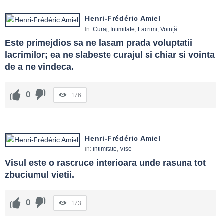
Henri-Frédéric Amiel
In:
Curaj
,
Intimitate
,
Lacrimi
,
Voință
Este primejdios sa ne lasam prada voluptatii 
lacrimilor; ea ne slabeste curajul si chiar si vointa 
de a ne vindeca.
0
176
Henri-Frédéric Amiel
In:
Intimitate
,
Vise
Visul este o rascruce interioara unde rasuna tot 
zbuciumul vietii.
0
173