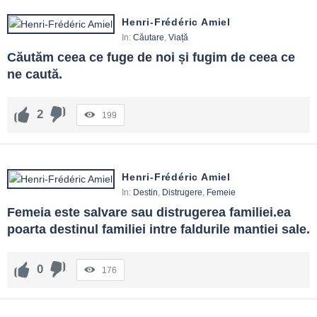
Henri-Frédéric Amiel
In:
Căutare
,
Viață
Căutăm ceea ce fuge de noi și fugim de ceea ce 
ne caută.
2
199
Henri-Frédéric Amiel
In:
Destin
,
Distrugere
,
Femeie
Femeia este salvare sau distrugerea familiei.ea 
poarta destinul familiei intre faldurile mantiei sale.
0
176