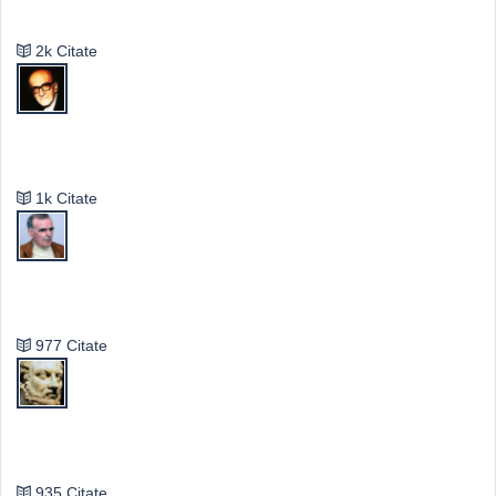
Emil Cioran
2k Citate
Mircea Eliade
1k Citate
Vasile Ghica
977 Citate
Publilius Syrus
935 Citate