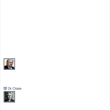
Top Autori
Valeriu Butulescu
2k Citate