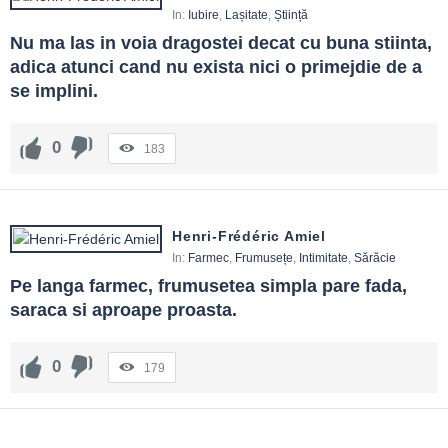
In:
Iubire
,
Lașitate
,
Știință
Nu ma las in voia dragostei decat cu buna stiinta, 
adica atunci cand nu exista nici o primejdie de a 
se implini.
0
183
Henri-Frédéric Amiel
In:
Farmec
,
Frumusețe
,
Intimitate
,
Sărăcie
Pe langa farmec, frumusetea simpla pare fada, 
saraca si aproape proasta.
0
179