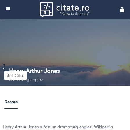
Cita
Henry Arthur Jones
1
Citat
Dramaturg englez
Despre
Henry Arthur Jones a fost un dramaturg englez. Wikipedia