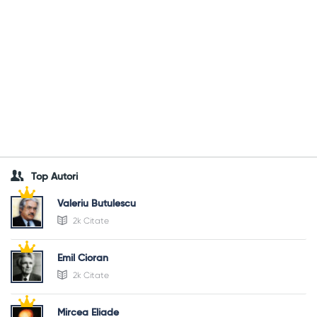
Top Autori
Valeriu Butulescu
2k Citate
Emil Cioran
2k Citate
Mircea Eliade