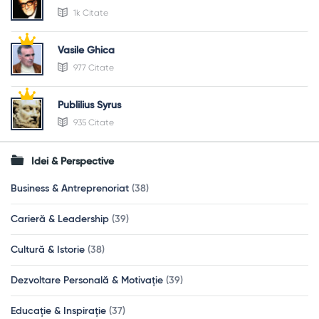
1k Citate
Vasile Ghica
977 Citate
Publilius Syrus
935 Citate
Idei & Perspective
Business & Antreprenoriat
(38)
Carieră & Leadership
(39)
Cultură & Istorie
(38)
Dezvoltare Personală & Motivație
(39)
Educație & Inspirație
(37)