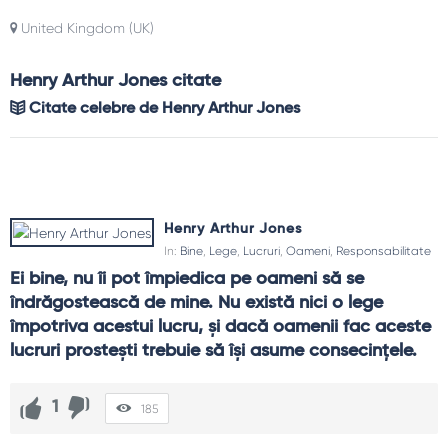
United Kingdom (UK)
Henry Arthur Jones citate
Citate celebre de Henry Arthur Jones
Henry Arthur Jones
In:
Bine
,
Lege
,
Lucruri
,
Oameni
,
Responsabilitate
Ei bine, nu îi pot împiedica pe oameni să se 
îndrăgostească de mine. Nu există nici o lege 
împotriva acestui lucru, și dacă oamenii fac aceste 
lucruri prostești trebuie să își asume consecințele.
1
185