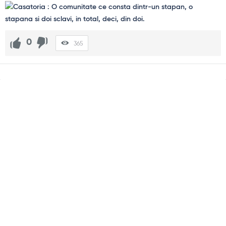
0
365
Sidebar
Adv
250x250