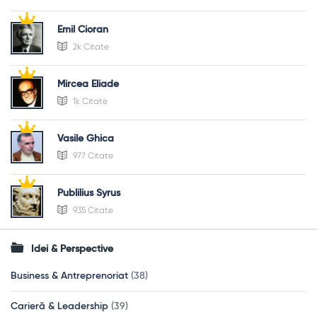
Emil Cioran
2k Citate
Mircea Eliade
1k Citate
Vasile Ghica
977 Citate
Publilius Syrus
935 Citate
Idei & Perspective
Business & Antreprenoriat
(38)
Carieră & Leadership
(39)