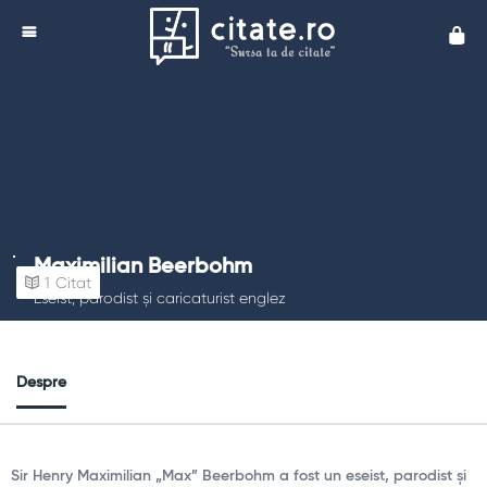
Cita
Maximilian Beerbohm
1
Citat
Eseist, parodist și caricaturist englez
Despre
Sir Henry Maximilian „Max” Beerbohm a fost un eseist, parodist și