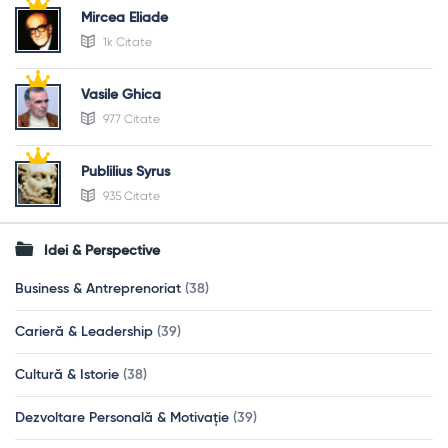
Mircea Eliade
1k Citate
Vasile Ghica
977 Citate
Publilius Syrus
935 Citate
Idei & Perspective
Business & Antreprenoriat
(38)
Carieră & Leadership
(39)
Cultură & Istorie
(38)
Dezvoltare Personală & Motivație
(39)