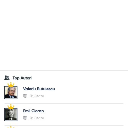
Top Autori
Valeriu Butulescu
2k Citate
Emil Cioran
2k Citate