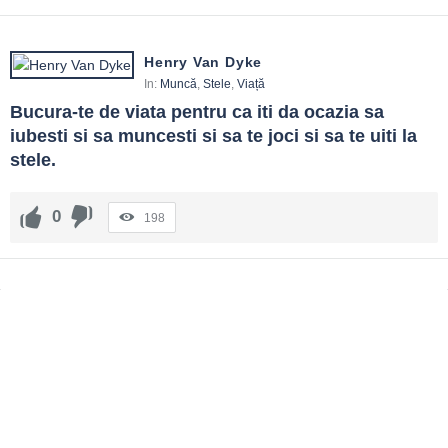
Henry Van Dyke
In:
Muncă
,
Stele
,
Viață
Bucura-te de viata pentru ca iti da ocazia sa 
iubesti si sa muncesti si sa te joci si sa te uiti la 
stele.
0
198
Sidebar
Adv
250x250