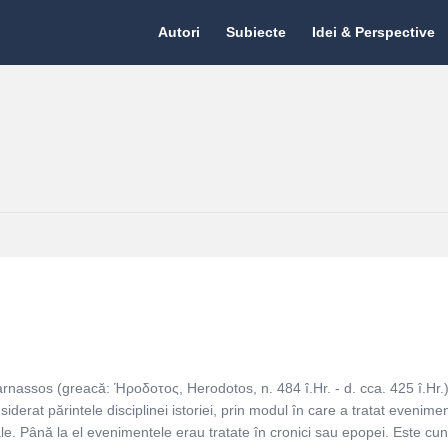
Citate.ro
Citate.ro
Autori
Subiecte
Idei & Perspective
Navigation
rnassos (greacă: Ήροδοτος, Herodotos, n. 484 î.Hr. - d. cca. 425 î.Hr.)
siderat părintele disciplinei istoriei, prin modul în care a tratat evenime
ale. Până la el evenimentele erau tratate în cronici sau epopei. Este cu