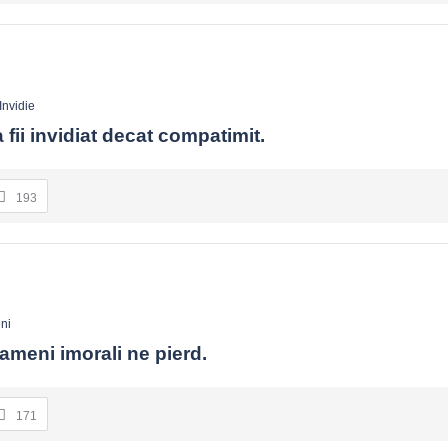
Invidie
 fii invidiat decat compatimit.
193
ni
oameni imorali ne pierd.
171