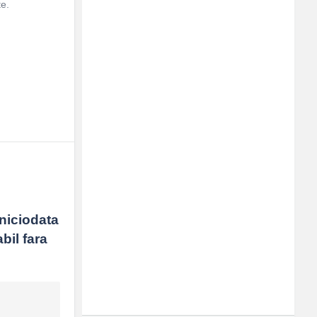
te.
niciodata 
il fara 