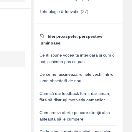
Tehnologie & Inovație
(37)
Idei proaspete, perspective
luminoase
Ce îți spune vocea ta interioară și cum o
poți schimba pas cu pas
De ce ne fascinează ruinele vechi într-o
lume obsedată de nou
Cum să dai feedback ferm, dar uman,
fără să distrugi motivația oamenilor
Cum creezi oferte pe care clienții abia
așteaptă să le cumpere
De la idee la prototip digital – pași clari