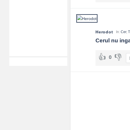
Herodot
In:
Cer
,
T
Cerul nu inga
0