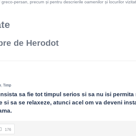
ul greco-persan, precum și pentru descrierile oamenilor și locurilor vizita
ate
bre de Herodot
e
,
Timp
sista sa fie tot timpul serios si sa nu isi permita 
e si sa se relaxeze, atunci acel om va deveni instab
eama.
176