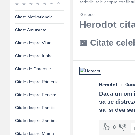
scrierile sale despre conflict
Greece
Citate Motivationale
Herodot cit
Citate Amuzante
Citate cele
Citate despre Viata
Citate despre Iubire
Citate de Dragoste
Citate despre Prietenie
Herodot
In:
Opini
Daca un om in
Citate despre Fericire
sa se distrez
Citate despre Familie
sa isi dea s
Citate despre Zambet
0
Citate despre Mama