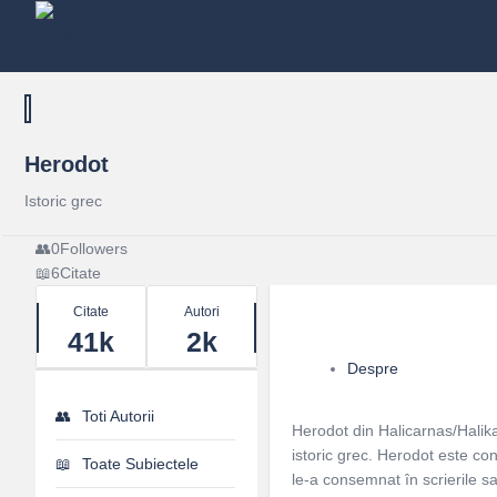
Herodot
Istoric grec
0
Followers
6
Citate
Stats
Citate
Autori
41k
2k
Despre
Toti Autorii
Herodot din Halicarnas/Halika
istoric grec. Herodot este con
Toate Subiectele
le-a consemnat în scrierile s