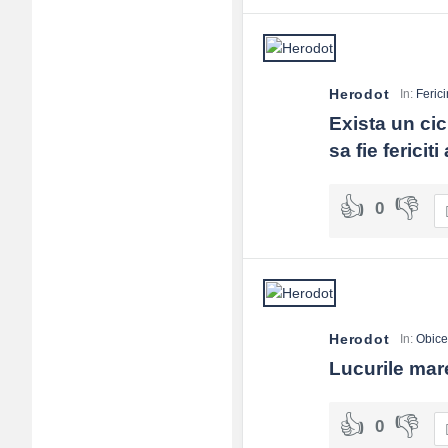
Adv
120x600
Herodot
In:
Ferici
Exista un cic
sa fie fericit
0
Herodot
In:
Obice
Lucurile mare
0