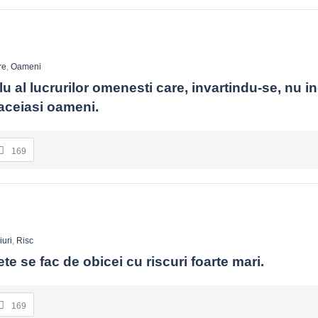
re
,
Oameni
lu al lucrurilor omenesti care, invartindu-se, nu i
i aceiasi oameni.
169
iuri
,
Risc
te se fac de obicei cu riscuri foarte mari.
169