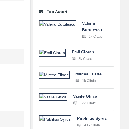
Top Autori
Valeriu
Butulescu
2k Citate
Emil Cioran
2k Citate
Mircea Eliade
1k Citate
Vasile Ghica
977 Citate
Publilius Syrus
935 Citate