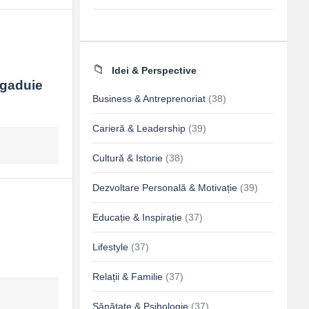
Idei & Perspective
ngaduie 
Business & Antreprenoriat
(38)
Carieră & Leadership
(39)
Cultură & Istorie
(38)
Dezvoltare Personală & Motivație
(39)
Educație & Inspirație
(37)
Lifestyle
(37)
Relații & Familie
(37)
Sănătate & Psihologie
(37)