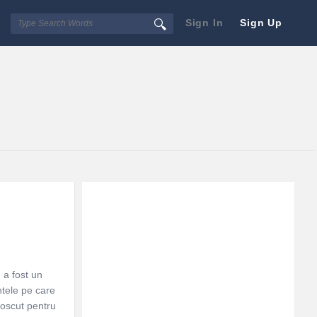
Sign In
Sign Up
Sidebar
Adv
250x250
 a fost un
ntele pe care
noscut pentru