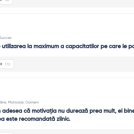
Succes
 utilizarea la maximum a capacitatilor pe care le po
170
Bine
,
Motivație
,
Oameni
adesea că motivația nu durează prea mult, ei bine, 
a este recomandată zilnic.