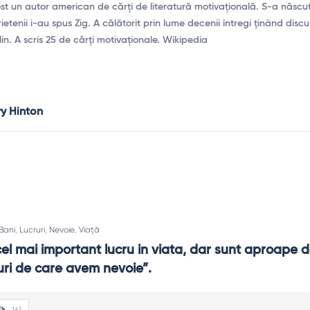
 fost un autor american de cărți de literatură motivațională. S-a născ
ietenii i-au spus Zig. A călătorit prin lume decenii întregi ținând disc
lin. A scris 25 de cărți motivaționale. Wikipedia
ry Hinton
Bani
,
Lucruri
,
Nevoie
,
Viață
 cel mai important lucru in viata, dar sunt aproape d
ruri de care avem nevoie”.
161