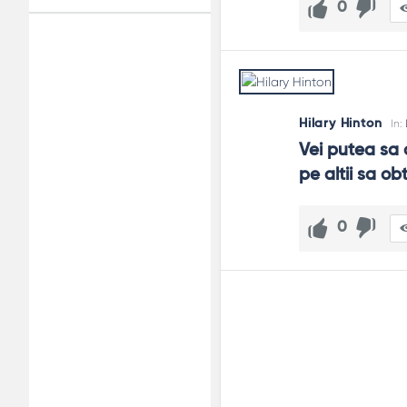
0
Adv
120x600
Hilary Hinton
In:
Vei putea sa o
pe altii sa ob
0