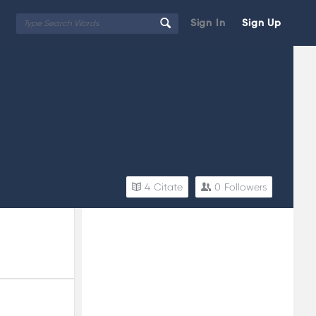
Sign In
Sign Up
4
Citate
0
Followers
Sidebar
Adv
250x250