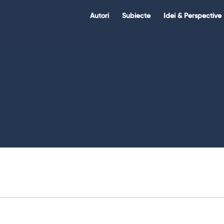
Citate.ro
Citate.ro
Autori
Subiecte
Idei & Perspective
Navigation