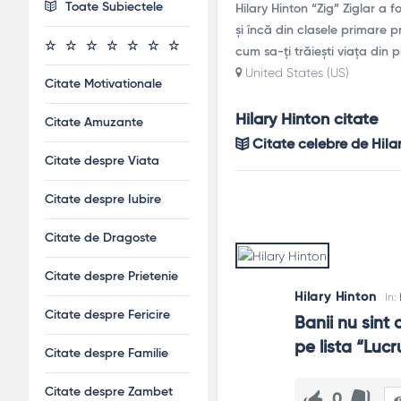
Toate Subiectele
Hilary Hinton “Zig” Ziglar a
și încă din clasele primare pr
cum sa-ți trăiești viața din p
United States (US)
Citate Motivationale
Hilary Hinton citate
Citate Amuzante
Citate celebre de Hila
Citate despre Viata
Citate despre Iubire
Citate de Dragoste
Citate despre Prietenie
Hilary Hinton
In:
Citate despre Fericire
Banii nu sint
pe lista “Luc
Citate despre Familie
Citate despre Zambet
0