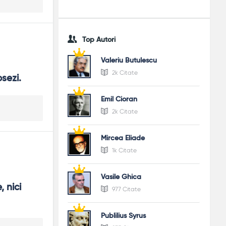
Top Autori
Valeriu Butulescu
2k Citate
sezi.
Emil Cioran
2k Citate
Mircea Eliade
1k Citate
Vasile Ghica
nici 
977 Citate
Publilius Syrus