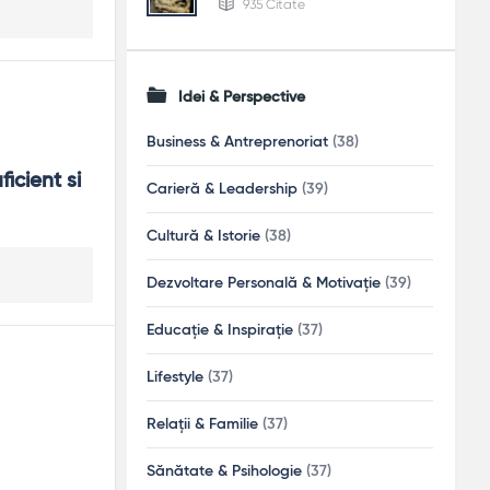
935 Citate
Idei & Perspective
Business & Antreprenoriat
(38)
icient si 
Carieră & Leadership
(39)
Cultură & Istorie
(38)
Dezvoltare Personală & Motivație
(39)
Educație & Inspirație
(37)
Lifestyle
(37)
Relații & Familie
(37)
Sănătate & Psihologie
(37)