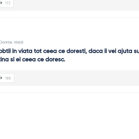
173
Dorințe
,
Viață
btii in viata tot ceea ce doresti, daca ii vei ajuta suf
tina si ei ceea ce doresc.
188