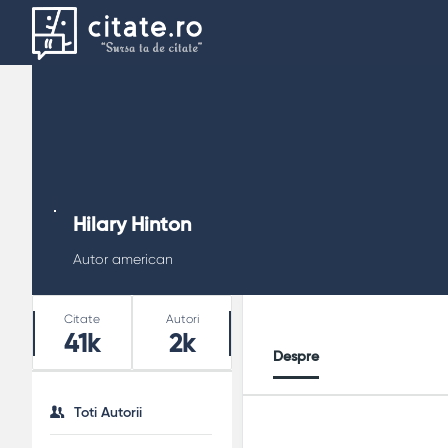
Hilary Hinton
Autor american
Stats
Citate
Autori
41k
2k
Despre
Toti Autorii