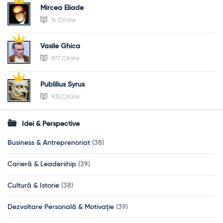
Mircea Eliade
1k Citate
Vasile Ghica
977 Citate
Publilius Syrus
935 Citate
Idei & Perspective
Business & Antreprenoriat
(38)
Carieră & Leadership
(39)
Cultură & Istorie
(38)
Dezvoltare Personală & Motivație
(39)