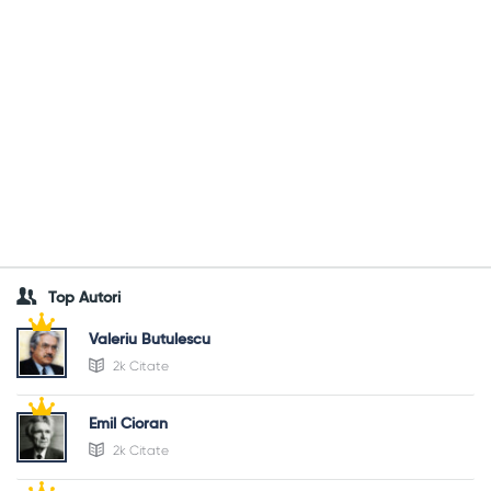
Top Autori
Valeriu Butulescu
2k Citate
Emil Cioran
2k Citate