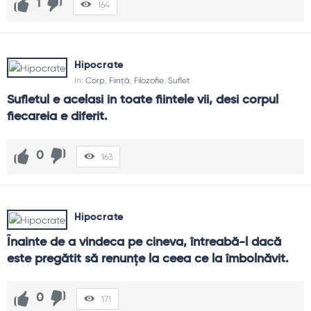
1
164
Hipocrate
In:
Corp
,
Ființă
,
Filozofie
,
Suflet
Sufletul e acelasi in toate fiintele vii, desi corpul 
fiecareia e diferit.
0
163
Hipocrate
Înainte de a vindeca pe cineva, întreabă-l dacă 
este pregătit să renunțe la ceea ce la îmbolnăvit.
0
171