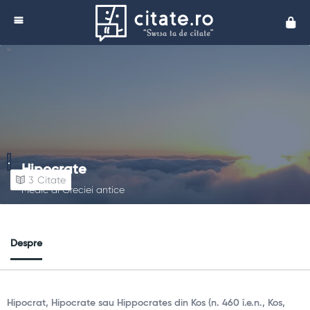
Cita
Hipocrate
3
Citate
Medic al Greciei antice
Despre
Hipocrat, Hipocrate sau Hippocrates din Kos (n. 460 î.e.n., Kos,