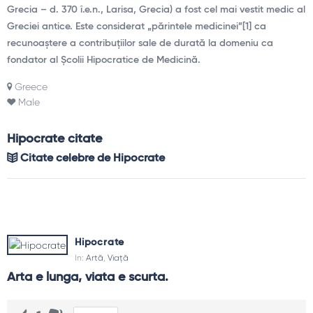
Grecia – d. 370 î.e.n., Larisa, Grecia) a fost cel mai vestit medic al
Greciei antice. Este considerat „părintele medicinei”[1] ca
recunoaștere a contribuțiilor sale de durată la domeniu ca
fondator al Școlii Hipocratice de Medicină.
Greece
Male
Hipocrate citate
Citate celebre de Hipocrate
Hipocrate
In:
Artă
,
Viață
Arta e lunga, viata e scurta.