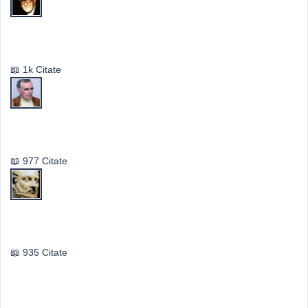
Mircea Eliade
1k Citate
Vasile Ghica
977 Citate
Publilius Syrus
935 Citate
Idei & Perspective