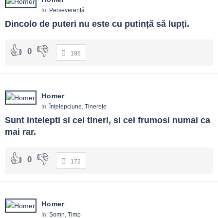
In:
Perseverență
Dincolo de puteri nu este cu putință să lupți.
0
186
Homer
In:
Înțelepciune
,
Tinerețe
Sunt intelepti si cei tineri, si cei frumosi numai ca 
mai rar.
0
172
Homer
In:
Somn
,
Timp