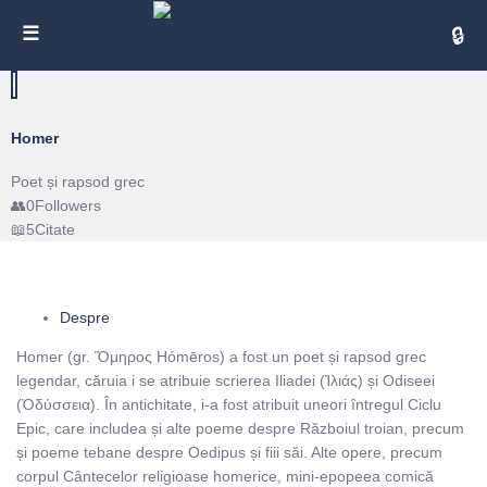
Cita
Homer
Poet și rapsod grec
0
Followers
5
Citate
Despre
Homer (gr. Ὅμηρος Hómēros) a fost un poet și rapsod grec
legendar, căruia i se atribuie scrierea Iliadei (Ἰλιάς) și Odiseei
(Ὀδύσσεια). În antichitate, i-a fost atribuit uneori întregul Ciclu
Epic, care includea și alte poeme despre Războiul troian, precum
și poeme tebane despre Oedipus și fiii săi. Alte opere, precum
corpul Cântecelor religioase homerice, mini-epopeea comică