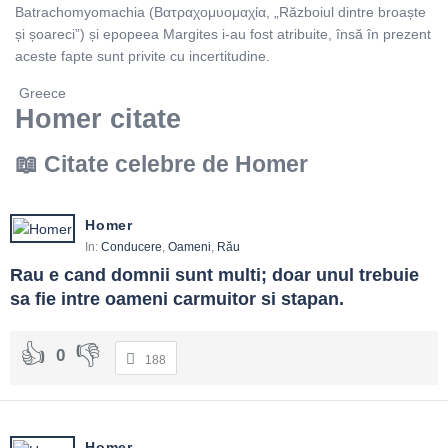
Batrachomyomachia (Βατραχομυομαχία, „Războiul dintre broaște
și șoareci”) și epopeea Margites i-au fost atribuite, însă în prezent
aceste fapte sunt privite cu incertitudine.
Greece
Homer citate
Citate celebre de Homer
Homer
In:
Conducere
,
Oameni
,
Rău
Rau e cand domnii sunt multi; doar unul trebuie 
sa fie intre oameni carmuitor si stapan.
0
188
Homer