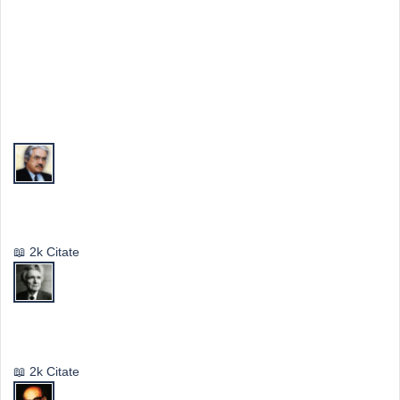
Top Autori
Valeriu Butulescu
2k Citate
Emil Cioran
2k Citate