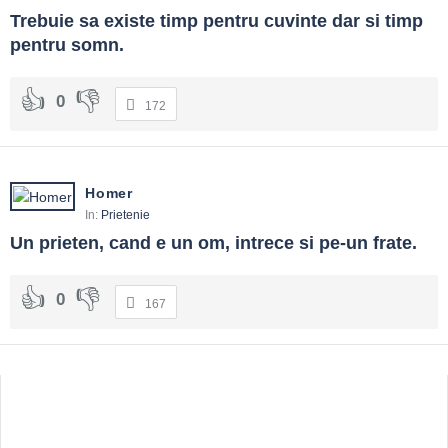
Trebuie sa existe timp pentru cuvinte dar si timp 
pentru somn.
0
172
Homer
In:
Prietenie
Un prieten, cand e un om, intrece si pe-un frate.
0
167
Sidebar
Adv
250x250