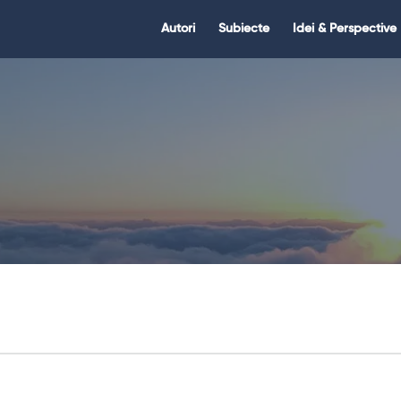
Citate.ro
Citate.ro
Autori
Subiecte
Idei & Perspective
Navigation