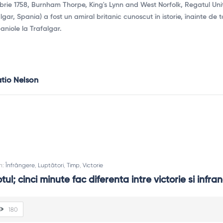
brie 1758, Burnham Thorpe​, King's Lynn and West Norfolk, Regatul Unit
ar, Spania) a fost un amiral britanic cunoscut în istorie, înainte de 
paniole la Trafalgar.
tio Nelson
In:
Înfrângere
,
Luptători
,
Timp
,
Victorie
tul; cinci minute fac diferenta intre victorie si infra
180