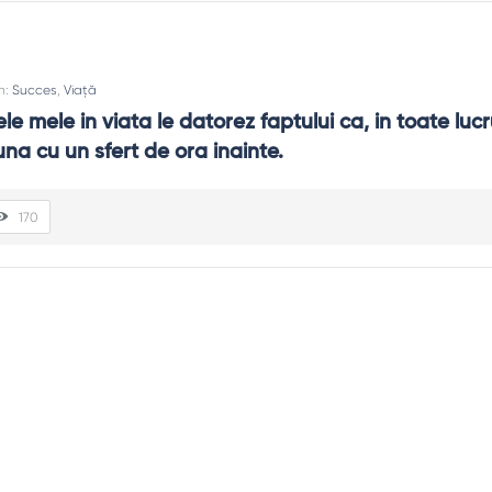
In:
Succes
,
Viață
e mele in viata le datorez faptului ca, in toate lucru
una cu un sfert de ora inainte.
170