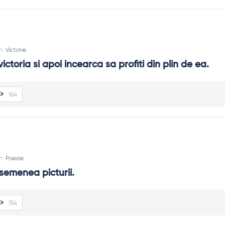
In:
Victorie
victoria si apoi incearca sa profiti din plin de ea.
164
In:
Poezie
semenea picturii.
154