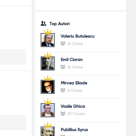
Top Autori
Valeriu Butulescu
2k Citate
Emil Cioran
2k Citate
Mircea Eliade
1k Citate
Vasile Ghica
977 Citate
Publilius Syrus