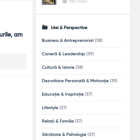
935 Citate
Idei & Perspective
rile, am 
Business & Antreprenoriat
(38)
Carieră & Leadership
(39)
Cultură & Istorie
(38)
Dezvoltare Personală & Motivație
(39)
Educație & Inspirație
(37)
Lifestyle
(37)
Relații & Familie
(37)
Sănătate & Psihologie
(37)