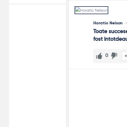
Adv
Horatio Nelson
120x600
Toate succesel
fost intotdea
0