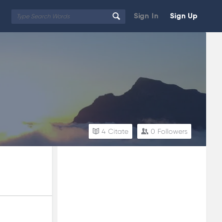
Sign In
Sign Up
4
Citate
0
Followers
Sidebar
Adv
250x250