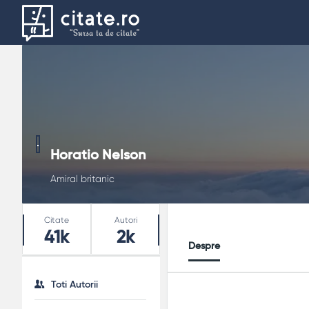
Horatio Nelson
Amiral britanic
Stats
Citate
Autori
41k
2k
Despre
Toti Autorii