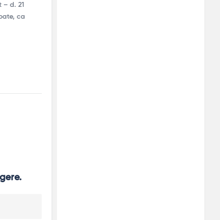
 – d. 21
toate, ca
ngere.