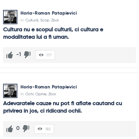
Horia-Roman Patapievici
In:
Cultură
,
Scop
,
Zbor
Cultura nu e scopul culturii, ci cultura e 
modalitatea lui a fi uman.
-1
177
Horia-Roman Patapievici
In:
Ochi
,
Opinie
,
Zbor
Adevaratele cauze nu pot fi aflate cautand cu 
privirea in jos, ci ridicand ochii.
0
185