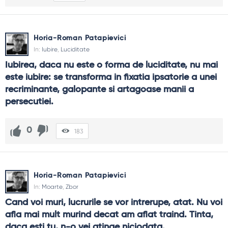
Horia-Roman Patapievici
In:
Iubire
,
Luciditate
Iubirea, daca nu este o forma de luciditate, nu mai 
este iubire: se transforma in fixatia ipsatorie a unei 
recriminante, galopante si artagoase manii a 
persecutiei.
0
183
Horia-Roman Patapievici
In:
Moarte
,
Zbor
Cand voi muri, lucrurile se vor intrerupe, atat. Nu voi 
afla mai mult murind decat am aflat traind. Tinta, 
daca esti tu, n-o vei atinge niciodata.