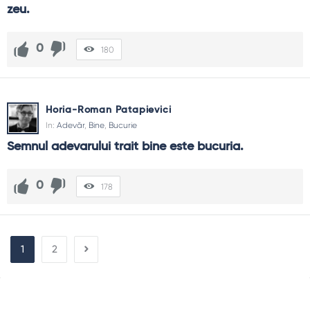
zeu.
0
180
Horia-Roman Patapievici
In:
Adevăr
,
Bine
,
Bucurie
Semnul adevarului trait bine este bucuria.
0
178
1
2
Sidebar
Adv