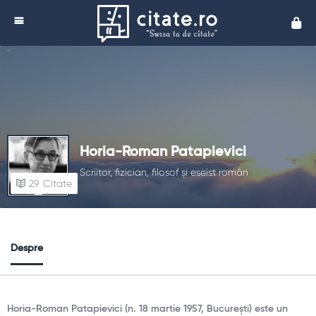
Cita
Horia-Roman Patapievici
Scriitor, fizician, filosof și eseist român
29
Citate
Despre
Horia-Roman Patapievici (n. 18 martie 1957, București) este un