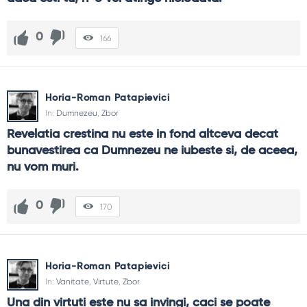
0
166
Horia-Roman Patapievici
In:
Dumnezeu
,
Zbor
Revelatia crestina nu este in fond altceva decat 
bunavestirea ca Dumnezeu ne iubeste si, de aceea, 
nu vom muri.
0
170
Horia-Roman Patapievici
In:
Vanitate
,
Virtute
,
Zbor
Una din virtuti este nu sa invingi, caci se poate 