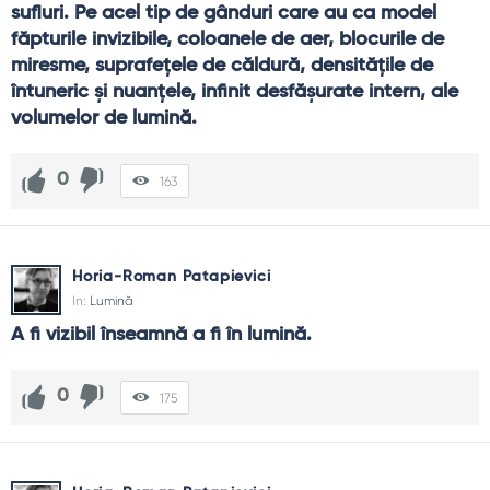
sufluri. Pe acel tip de gânduri care au ca model 
făpturile invizibile, coloanele de aer, blocurile de 
miresme, suprafeţele de căldură, densităţile de 
întuneric şi nuanţele, infinit desfăşurate intern, ale 
volumelor de lumină.
0
163
Horia-Roman Patapievici
In:
Lumină
A fi vizibil înseamnă a fi în lumină.
0
175