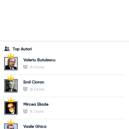
Top Autori
Valeriu Butulescu
2k Citate
Emil Cioran
2k Citate
Mircea Eliade
1k Citate
Vasile Ghica