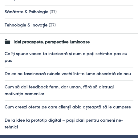
Sănătate & Psihologie
(37)
Tehnologie & Inovație
(37)
Idei proaspete, perspective luminoase
Ce îți spune vocea ta interioară și cum o poți schimba pas cu
pas
De ce ne fascinează ruinele vechi într-o lume obsedată de nou
Cum să dai feedback ferm, dar uman, fără să distrugi
motivația oamenilor
Cum creezi oferte pe care clienții abia așteaptă să le cumpere
De la idee la prototip digital – pași clari pentru oameni ne-
tehnici