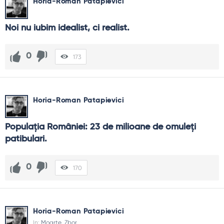
Horia-Roman Patapievici
Noi nu iubim idealist, ci realist.
0
173
Horia-Roman Patapievici
Populaţia României: 23 de milioane de omuleţi 
patibulari.
0
170
Horia-Roman Patapievici
In:
Moarte
,
Zbor