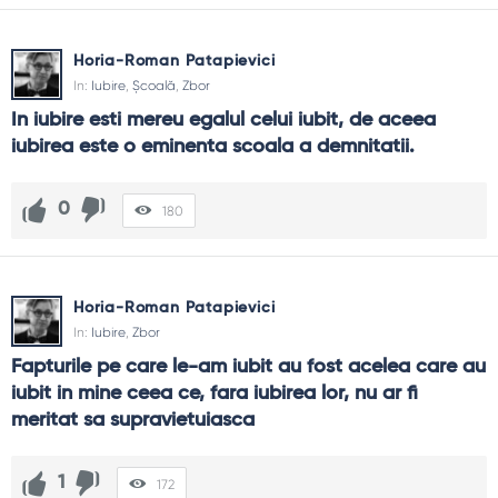
Horia-Roman Patapievici
In:
Iubire
,
Școală
,
Zbor
In iubire esti mereu egalul celui iubit, de aceea 
iubirea este o eminenta scoala a demnitatii.
0
180
Horia-Roman Patapievici
In:
Iubire
,
Zbor
Fapturile pe care le-am iubit au fost acelea care au 
iubit in mine ceea ce, fara iubirea lor, nu ar fi 
meritat sa supravietuiasca
1
172