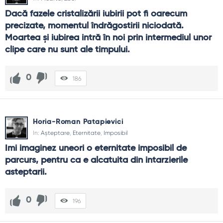
Dacă fazele cristalizării iubirii pot fi oarecum 
precizate, momentul îndrăgostirii niciodată. 
Moartea şi iubirea intră în noi prin intermediul unor 
clipe care nu sunt ale timpului.
0
186
Horia-Roman Patapievici
In:
Așteptare
,
Eternitate
,
Imposibil
Imi imaginez uneori o eternitate imposibil de 
parcurs, pentru ca e alcatuita din intarzierile 
asteptarii.
0
196