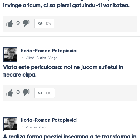
invinge oricum, ci sa pierzi gatuindu-ti vanitatea.
0
176
Horia-Roman Patapievici
In:
Clipă
,
Suflet
,
Viață
Viata este periculoasa: noi ne jucam sufletul in 
fiecare clipa.
0
180
Horia-Roman Patapievici
In:
Poezie
,
Zbor
A realiza forma poeziei inseamna a te transforma in 