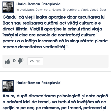
Horia-Roman Patapievici
In:
Activitate
,
Demnitate
,
Nevoie
,
Singurătate
,
Viață
,
Viteză
,
Zbor
Gândul că vieţii înalte aparţine doar ascultarea lui 
Bach sau realizarea cutărei activităţi culturale e 
direct filistin. Vieţii îi aparţine în primul rând viaţa 
însăşi şi cine are nevoie de contraforţi culturali 
pentru a o înălţa înseamnă că în singurătate pierde 
repede demnitatea verticalităţii.
0
187
Horia-Roman Patapievici
Acum, după discreditarea psihologică şi ontologică 
a oricărei idei de temei, va trebui să învăţăm să ne 
sprijinim pe aer, pe miresme, pe treceri, petreceri şi 