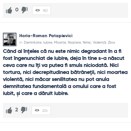
0
182
Horia-Roman Patapievici
In:
Demnitate
,
Iubire
,
Moarte
,
Naștere
,
Nimic
,
Violență
,
Zbor
Când ai înţeles că nu este nimic degradant în a fi 
fost îngenunchiat de iubire, deja în tine s-a născut 
ceva care nu îţi va putea fi smuls niciodată. Nici 
tortura, nici decrepitudinea bătrâneţii, nici moartea 
violentă, nici măcar senilitatea nu pot anula 
demnitatea fundamentală a omului care a fost 
iubit, şi care a dăruit iubire.
2
224