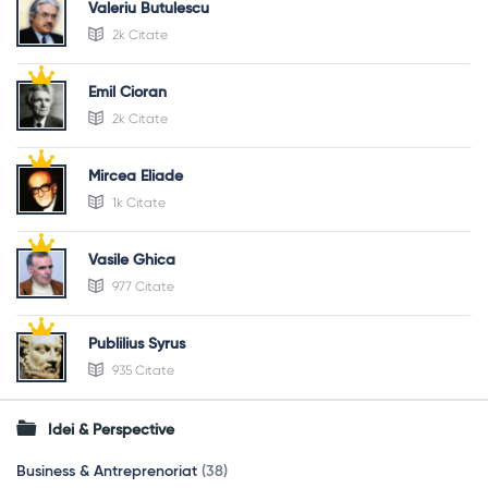
Valeriu Butulescu
2k Citate
Emil Cioran
2k Citate
Mircea Eliade
1k Citate
Vasile Ghica
977 Citate
Publilius Syrus
935 Citate
Idei & Perspective
Business & Antreprenoriat
(38)