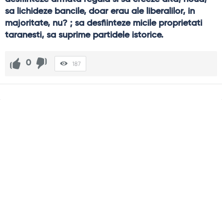
sa lichideze bancile, doar erau ale liberalilor, in 
majoritate, nu? ; sa desfiinteze micile proprietati 
taranesti, sa suprime partidele istorice.
0
187
Sidebar
Adv
250x250