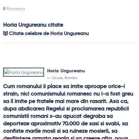
Romania
Horia Ungureanu citate
Citate celebre de Horia Ungureanu
Horia Ungureanu
In:
Istorie
,
Români
Cum romanului ii place sa imite aproape orice-i 
strain, nici comunismului romanesc nu i-a fost greu 
sa il imite pe fratele mai mare din rasarit. Asa ca, 
dupa abdicarea Regelui si proclamarea republicii 
comunistii romani s-au apucat degraba sa 
deporteze aproximativ 70.000 de sasi si svabi, sa 
confiste marile mosii si sa ruineze mosierii, sa 
desfiinteze armata regala si sa creeze alta, noua, 