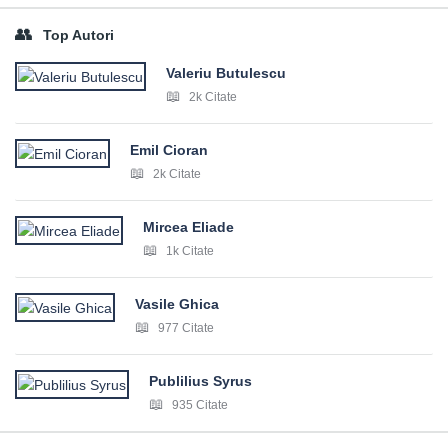
Top Autori
Valeriu Butulescu
2k Citate
Emil Cioran
2k Citate
Mircea Eliade
1k Citate
Vasile Ghica
977 Citate
Publilius Syrus
935 Citate