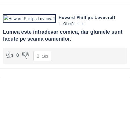
Howard Phillips Lovecraft
In:
Glumă
,
Lume
Lumea este intradevar comica, dar glumele sunt 
facute pe seama oamenilor.
0
163
Sidebar
Adv
250x250