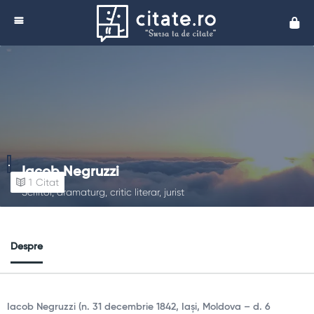
Cita
Iacob Negruzzi
1
Citat
Scriitor, dramaturg, critic literar, jurist
Despre
Iacob Negruzzi (n. 31 decembrie 1842, Iași, Moldova – d. 6