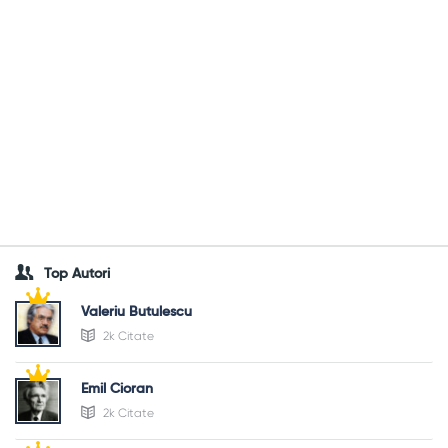
Top Autori
Valeriu Butulescu
2k Citate
Emil Cioran
2k Citate