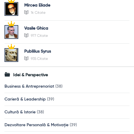
Mircea Eliade
1k Citate
Vasile Ghica
977 Citate
Publilius Syrus
935 Citate
Idei & Perspective
Business & Antreprenoriat
(38)
Carieră & Leadership
(39)
Cultură & Istorie
(38)
Dezvoltare Personală & Motivație
(39)