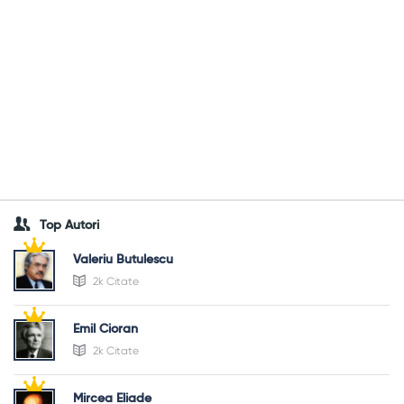
Top Autori
Valeriu Butulescu
2k Citate
Emil Cioran
2k Citate
Mircea Eliade