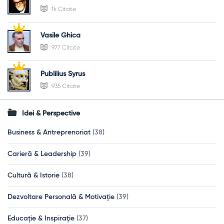
1k Citate
Vasile Ghica
977 Citate
Publilius Syrus
935 Citate
Idei & Perspective
Business & Antreprenoriat
(38)
Carieră & Leadership
(39)
Cultură & Istorie
(38)
Dezvoltare Personală & Motivație
(39)
Educație & Inspirație
(37)