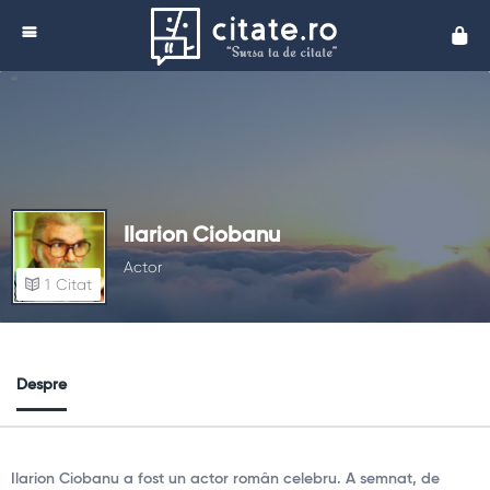
Cita
Ilarion Ciobanu
Actor
1
Citat
Despre
Ilarion Ciobanu a fost un actor român celebru. A semnat, de