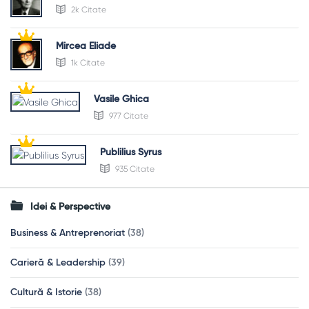
2k Citate
Mircea Eliade
1k Citate
Vasile Ghica
977 Citate
Publilius Syrus
935 Citate
Idei & Perspective
Business & Antreprenoriat
(38)
Carieră & Leadership
(39)
Cultură & Istorie
(38)