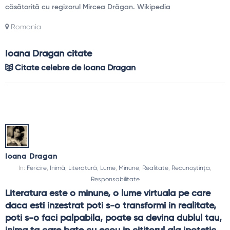
căsătorită cu regizorul Mircea Drăgan. Wikipedia
Romania
Ioana Dragan citate
Citate celebre de Ioana Dragan
Ioana Dragan
In:
Fericire
,
Inimă
,
Literatură
,
Lume
,
Minune
,
Realitate
,
Recunoștința
,
Responsabilitate
Literatura este o minune, o lume virtuala pe care 
daca esti inzestrat poti s-o transformi in realitate, 
poti s-o faci palpabila, poate sa devina dublul tau, 