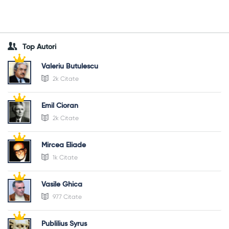
Top Autori
Valeriu Butulescu
2k Citate
Emil Cioran
2k Citate
Mircea Eliade
1k Citate
Vasile Ghica
977 Citate
Publilius Syrus