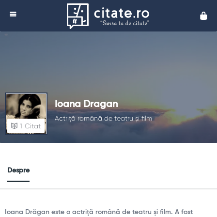
Cita
Ioana Dragan
Actriță română de teatru și film
1
Citat
Despre
Ioana Drăgan este o actriță română de teatru și film. A fost