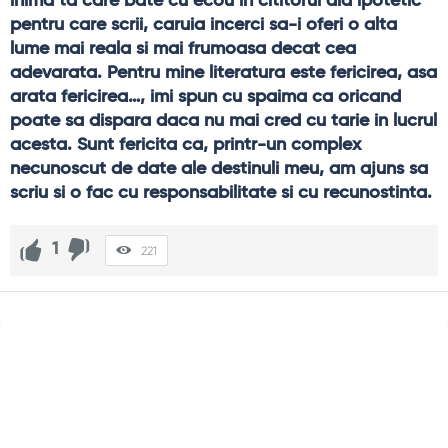
inima ta care bate cu ecou in cititorul ala ipotetic 
pentru care scrii, caruia incerci sa-i oferi o alta 
lume mai reala si mai frumoasa decat cea 
adevarata. Pentru mine literatura este fericirea, asa 
arata fericirea…, imi spun cu spaima ca oricand 
poate sa dispara daca nu mai cred cu tarie in lucrul 
acesta. Sunt fericita ca, printr-un complex 
necunoscut de date ale destinuli meu, am ajuns sa 
scriu si o fac cu responsabilitate si cu recunostinta.
1
221
Sidebar
Adv
250x250