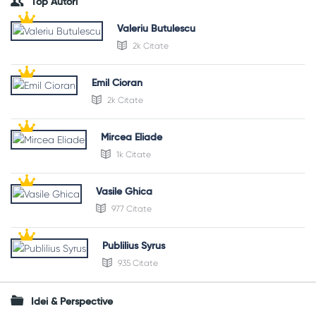
Top Autori
Valeriu Butulescu
2k Citate
Emil Cioran
2k Citate
Mircea Eliade
1k Citate
Vasile Ghica
977 Citate
Publilius Syrus
935 Citate
Idei & Perspective