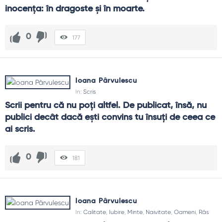
inocenţa: în dragoste şi în moarte.
0
177
Ioana Pârvulescu
In:
Scris
Scrii pentru că nu poți altfel. De publicat, însă, nu 
publici decât dacă ești convins tu însuți de ceea ce 
ai scris.
0
181
Ioana Pârvulescu
In:
Calitate
,
Iubire
,
Minte
,
Naivitate
,
Oameni
,
Râs