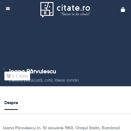
Cita
Ioana Pârvulescu
5
Citate
Eseistă, publicistă, critic literar român
Despre
Ioana Pârvulescu (n. 10 ianuarie 1960, Orașul Stalin, România)