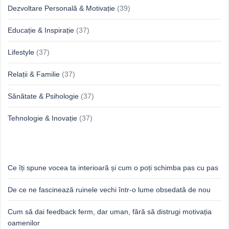
Dezvoltare Personală & Motivație
(39)
Educație & Inspirație
(37)
Lifestyle
(37)
Relații & Familie
(37)
Sănătate & Psihologie
(37)
Tehnologie & Inovație
(37)
Idei proaspete, perspective luminoase
Ce îți spune vocea ta interioară și cum o poți schimba pas cu pas
De ce ne fascinează ruinele vechi într-o lume obsedată de nou
Cum să dai feedback ferm, dar uman, fără să distrugi motivația
oamenilor