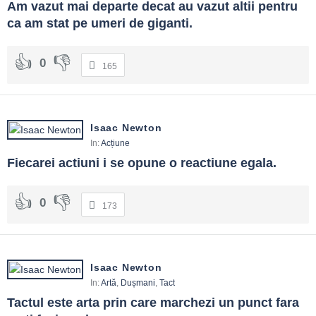
Am vazut mai departe decat au vazut altii pentru 
ca am stat pe umeri de giganti.
0
165
Isaac Newton
In:
Acțiune
Fiecarei actiuni i se opune o reactiune egala.
0
173
Isaac Newton
In:
Artă
,
Dușmani
,
Tact
Tactul este arta prin care marchezi un punct fara 