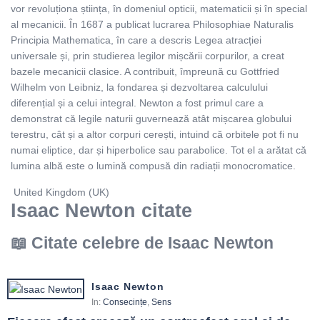
vor revoluționa știința, în domeniul opticii, matematicii și în special
al mecanicii. În 1687 a publicat lucrarea Philosophiae Naturalis
Principia Mathematica, în care a descris Legea atracției
universale și, prin studierea legilor mișcării corpurilor, a creat
bazele mecanicii clasice. A contribuit, împreună cu Gottfried
Wilhelm von Leibniz, la fondarea și dezvoltarea calculului
diferențial și a celui integral. Newton a fost primul care a
demonstrat că legile naturii guvernează atât mișcarea globului
terestru, cât și a altor corpuri cerești, intuind că orbitele pot fi nu
numai eliptice, dar și hiperbolice sau parabolice. Tot el a arătat că
lumina albă este o lumină compusă din radiații monocromatice.
United Kingdom (UK)
Isaac Newton citate
Citate celebre de Isaac Newton
Isaac Newton
In:
Consecințe
,
Sens