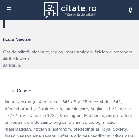
Cita
Isaac Newton
Om de știință, alchimist, teolog, matematician, fizician și astronom
0
Followers
6
Citate
Despre
Isaac Newton (n. 4 ianuarie 1643 / S.V. 25 decembrie 1642,
Woolsthorpe-by-Colsterworth, Lincolnshire, Anglia – d. 31 martie
1727 / S.V. 20 martie 1727, Kensington, Middlesex, Anglia) a fost
un renumit om de știință englez, alchimist, teolog, mistic,
matematician, fizician și astronom, președinte al Royal Society.
Isaac Newton este savantul aflat la originea teoriilor științifice care