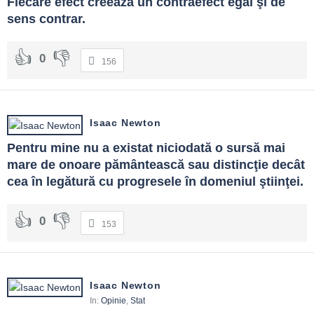
Fiecare efect creează un contraefect egal şi de 
sens contrar.
0
156
Isaac Newton
Pentru mine nu a existat niciodată o sursă mai 
mare de onoare pământească sau distincţie decât 
cea în legătură cu progresele în domeniul ştiinţei.
0
153
Isaac Newton
In:
Opinie
,
Stat