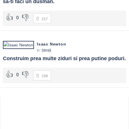
sa-ti faci un dusman.
0
217
Isaac Newton
In:
Știință
Construim prea multe ziduri si prea putine poduri.
0
159
Sidebar
Adv
250x250