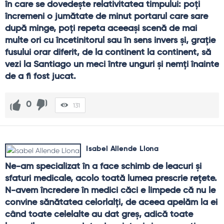
în care se dovedeşte relativitatea timpului: poţi 
încremeni o jumătate de minut portarul care sare 
după minge, poţi repeta aceeaşi scenă de mai 
multe ori cu încetinitorul sau în sens invers şi, graţie 
fusului orar diferit, de la continent la continent, să 
vezi la Santiago un meci între unguri şi nemţi înainte 
de a fi fost jucat.
0
131
Isabel Allende Llona
Ne-am specializat în a face schimb de leacuri şi 
sfaturi medicale, acolo toată lumea prescrie reţete. 
N-avem încredere în medici căci e limpede că nu le 
convine sănătatea celorlalţi, de aceea apelăm la ei 
când toate celelalte au dat greş, adică toate 