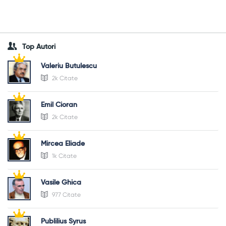
Top Autori
Valeriu Butulescu
2k Citate
Emil Cioran
2k Citate
Mircea Eliade
1k Citate
Vasile Ghica
977 Citate
Publilius Syrus