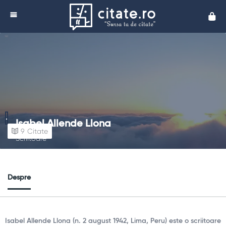
Cita
Isabel Allende Llona
9
Citate
Scriitoare
Despre
Isabel Allende Llona (n. 2 august 1942, Lima, Peru) este o scriitoare