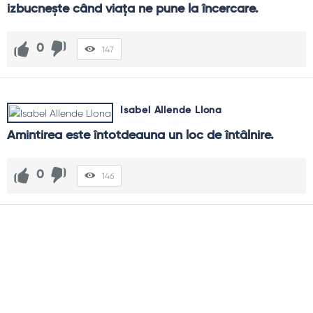
izbucneşte când viaţa ne pune la încercare.
0
147
Isabel Allende Llona
Amintirea este întotdeauna un loc de întâlnire.
0
146
Sidebar
Adv
250x250