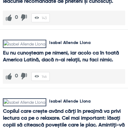
leacurile recomandate de prieteni şi cunoscuţi.
0
143
Isabel Allende Llona
Eu nu cunoşteam pe nimeni, iar acolo ca în toată 
America Latină, dacă n-ai relaţii, nu faci nimic.
0
146
Isabel Allende Llona
Copilul care creşte având cărţi în preajmă va privi 
lectura ca pe o relaxare. Cel mai important: lăsaţi 
copiii să citească poveştile care le plac. Amintiţi-vă 