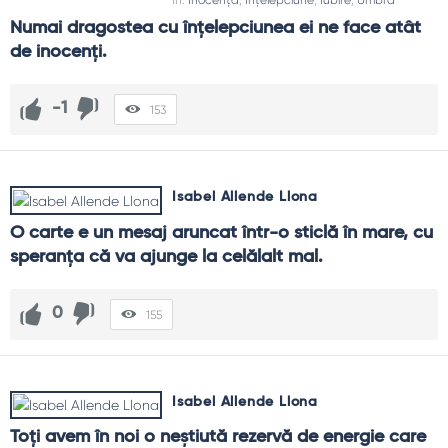
In:
Inocență
,
Înțelepciune
,
Iubire
,
Umbră
Numai dragostea cu înţelepciunea ei ne face atât 
de inocenţi.
-1
153
Isabel Allende Llona
O carte e un mesaj aruncat într-o sticlă în mare, cu 
speranţa că va ajunge la celălalt mal.
0
155
Isabel Allende Llona
Toţi avem în noi o neştiută rezervă de energie care 