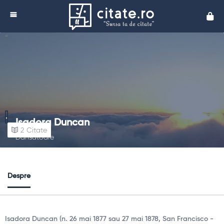
Cita
Isadora Duncan
2
Citate
Dansatoare
Despre
Isadora Duncan (n. 26 mai 1877 sau 27 mai 1878, San Francisco -