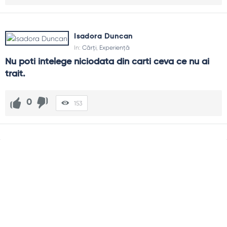
Isadora Duncan
In:
Cărți
,
Experiență
Nu poti intelege niciodata din carti ceva ce nu ai 
trait.
0
153
Sidebar
Adv
250x250