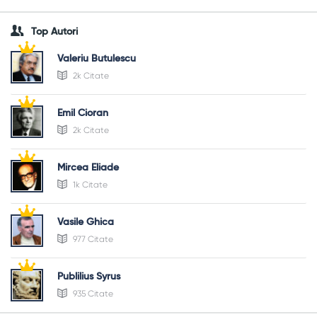
Top Autori
Valeriu Butulescu
2k Citate
Emil Cioran
2k Citate
Mircea Eliade
1k Citate
Vasile Ghica
977 Citate
Publilius Syrus
935 Citate