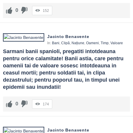
0
152
Jacinto Benavente
In:
Bani
,
Clipă
,
Națiune
,
Oameni
,
Timp
,
Valoare
Sarmani banii spanioli, pregatiti intotdeauna 
pentru orice calamitate! Banii astia, care pentru 
oamenii tai de valoare sosesc intotdeauna in 
ceasul mortii; pentru soldatii tai, in clipa 
dezastrului; pentru poporul tau, in timpul unei 
epidemii sau inundatii!
0
174
Jacinto Benavente