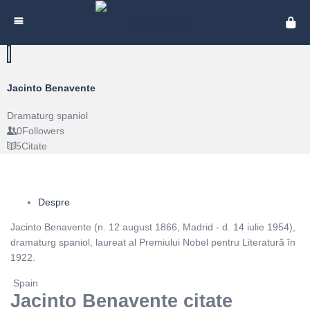
Cita
Jacinto Benavente
Dramaturg spaniol
0
Followers
5
Citate
Despre
Jacinto Benavente (n. 12 august 1866, Madrid - d. 14 iulie 1954),
dramaturg spaniol, laureat al Premiului Nobel pentru Literatură în
1922.
Spain
Jacinto Benavente citate