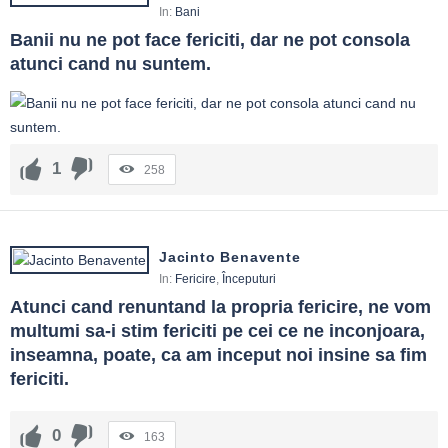
In:
Bani
Banii nu ne pot face fericiti, dar ne pot consola 
atunci cand nu suntem.
1
258
Jacinto Benavente
In:
Fericire
,
Începuturi
Atunci cand renuntand la propria fericire, ne vom 
multumi sa-i stim fericiti pe cei ce ne inconjoara, 
inseamna, poate, ca am inceput noi insine sa fim 
fericiti.
0
163