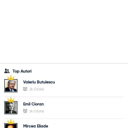
Top Autori
Valeriu Butulescu
2k Citate
Emil Cioran
2k Citate
Mircea Eliade