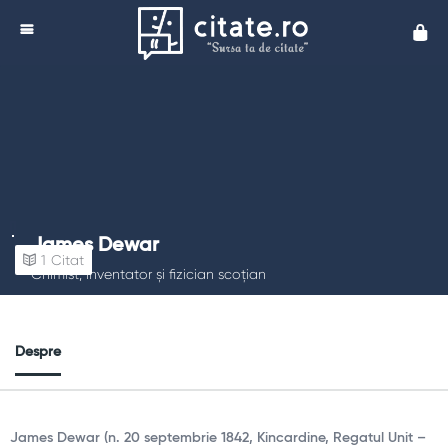
Cita
James Dewar
1
Citat
Chimist, inventator și fizician scoțian
Despre
James Dewar (n. 20 septembrie 1842, Kincardine​, Regatul Unit –