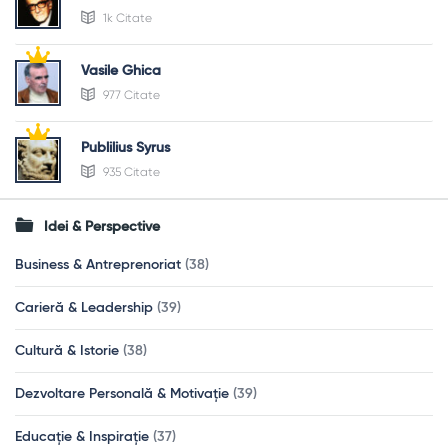
1k Citate
Vasile Ghica
977 Citate
Publilius Syrus
935 Citate
Idei & Perspective
Business & Antreprenoriat
(38)
Carieră & Leadership
(39)
Cultură & Istorie
(38)
Dezvoltare Personală & Motivație
(39)
Educație & Inspirație
(37)