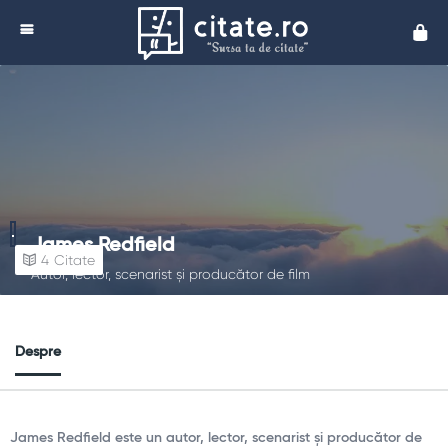
Cita
James Redfield
4
Citate
Autor, lector, scenarist și producător de film
Despre
James Redfield este un autor, lector, scenarist și producător de