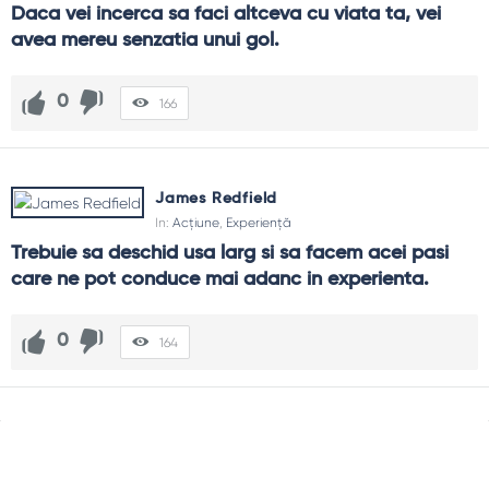
Daca vei incerca sa faci altceva cu viata ta, vei 
avea mereu senzatia unui gol.
0
166
James Redfield
In:
Acțiune
,
Experiență
Trebuie sa deschid usa larg si sa facem acei pasi 
care ne pot conduce mai adanc in experienta.
0
164
Sidebar
Adv
250x250