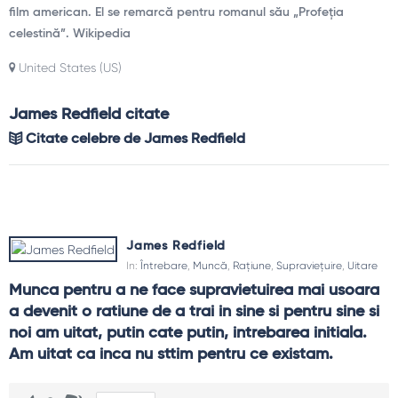
film american. El se remarcă pentru romanul său „Profeția
celestină”. Wikipedia
United States (US)
James Redfield citate
Citate celebre de James Redfield
James Redfield
In:
Întrebare
,
Muncă
,
Rațiune
,
Supraviețuire
,
Uitare
Munca pentru a ne face supravietuirea mai usoara 
a devenit o ratiune de a trai in sine si pentru sine si 
noi am uitat, putin cate putin, intrebarea initiala. 
Am uitat ca inca nu sttim pentru ce existam.