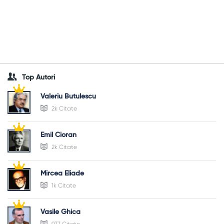
Top Autori
Valeriu Butulescu
2k Citate
Emil Cioran
2k Citate
Mircea Eliade
1k Citate
Vasile Ghica