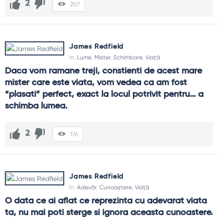
2
207
James Redfield
In:
Lume
,
Mister
,
Schimbare
,
Viață
Daca vom ramane treji, constienti de acest mare 
mister care este viata, vom vedea ca am fost 
“plasati” perfect, exact la locul potrivit pentru… a 
schimba lumea.
2
176
James Redfield
In:
Adevăr
,
Cunoaștere
,
Viață
O data ce ai aflat ce reprezinta cu adevarat viata 
ta, nu mai poti sterge si ignora aceasta cunoastere. 