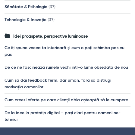
Sănătate & Psihologie
(37)
Tehnologie & Inovație
(37)
Idei proaspete, perspective luminoase
Ce îți spune vocea ta interioară și cum o poți schimba pas cu
pas
De ce ne fascinează ruinele vechi într-o lume obsedată de nou
Cum să dai feedback ferm, dar uman, fără să distrugi
motivația oamenilor
Cum creezi oferte pe care clienții abia așteaptă să le cumpere
De la idee la prototip digital – pași clari pentru oameni ne-
tehnici