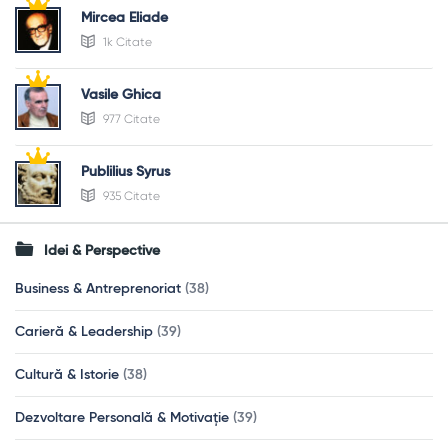
Mircea Eliade
1k Citate
Vasile Ghica
977 Citate
Publilius Syrus
935 Citate
Idei & Perspective
Business & Antreprenoriat
(38)
Carieră & Leadership
(39)
Cultură & Istorie
(38)
Dezvoltare Personală & Motivație
(39)