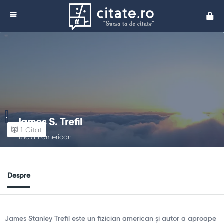
Cita
James S. Trefil
1
Citat
Fizician american
Despre
James Stanley Trefil este un fizician american și autor a aproape