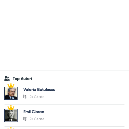
Top Autori
Valeriu Butulescu
2k Citate
Emil Cioran
2k Citate