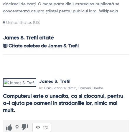
cincizeci de cărți. O mare parte din lucrarea sa publicată se
concentrează asupra științei pentru publicul larg. Wikipedia
United States (US)
James S. Trefil citate
Citate celebre de James S. Trefil
James S. Trefil
In:
Calculatoare
,
Nimic
,
Oameni
,
Unelte
Computerul este o unealta, ca si ciocanul, pentru 
a-i ajuta pe oameni in stradaniile lor, nimic mai 
mult.
0
172