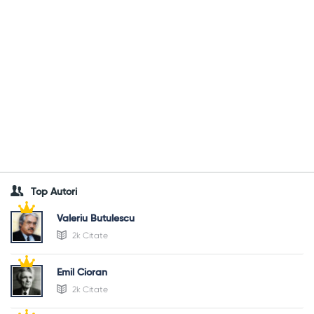
Top Autori
Valeriu Butulescu
2k Citate
Emil Cioran
2k Citate