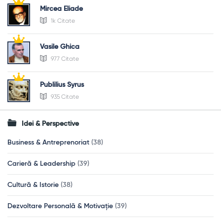
Mircea Eliade
1k Citate
Vasile Ghica
977 Citate
Publilius Syrus
935 Citate
Idei & Perspective
Business & Antreprenoriat
(38)
Carieră & Leadership
(39)
Cultură & Istorie
(38)
Dezvoltare Personală & Motivație
(39)