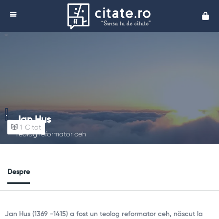
Cita
Jan Hus
1
Citat
Teolog reformator ceh
Despre
Jan Hus (1369 -1415) a fost un teolog reformator ceh, născut la